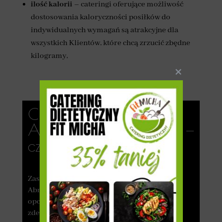
ilość kalorii
– cateringi oferujące możliwość
dostosowania kaloryczności posiłków do
indywidualnych wymagań są atrakcyjne dla
wszystkich Klientów, które chcą zrzucić zbędne
kilogramy,
Catering pudełkowy
Abramowice Kościelne —
czy warto?
Zastanawiasz się, czy dieta pudełkowa w
Abramowicach Kościelnych to odpowiednia
opcja dla Ciebie? Zobacz, czemu warto
zdecydować się na skorzystanie z usług