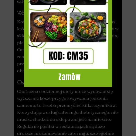
cateringu pudełkowego!
Wolny czas na przyjemności
Korzystając z usług cateringu, oszczędzasz czas,
który standardowo trzeba poświęcić na wizyty w
sklepie spożywczym, przygotowywanie jedzenia,
planowanie posiłków oraz mycie naczyń.
Catering dowozi zdrowe posiłki, co pozwala
zaoszczędzić bonusowy czas, który możesz
przeznaczyć na wykonywanie innych
obowiązków lub hobby.
Zamów
Oszczędność pieniędzy
Choć cena codziennej diety może wydawać się
wyższa niż koszt przygotowywania jedzenia
samemu, to trzeba przemyśleć kilka czynników.
Korzystając z usług cateringu dietetycznego, nie
musisz chodzić do sklepu ani jeść na mieście.
Regularne posiłki w restauracjach są dużo
droższe niż zamawianie cateringu, szczególnie