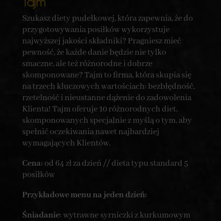
Tajm
Szukasz diety pudełkowej, która zapewnia, że do
przygotowywania posiłków wykorzystuje
najwyższej jakości składniki? Pragniesz mieć
pewność, że każde danie będzie nie tylko
smaczne, ale też różnorodne i dobrze
skomponowane? Tajm to firma, która skupia się
na trzech kluczowych wartościach: bezbłędność,
rzetelność i nieustanne dążenie do zadowolenia
Klienta! Tajm oferuje 10 różnorodnych diet,
skomponowanych specjalnie z myślą o tym, aby
spełnić oczekiwania nawet najbardziej
wymagających Klientów.
Cena:
od 64 zł za dzień // dieta typu standard 5
posiłków
Przykładowe menu na jeden dzień:
Śniadanie
: wytrawne syrniczki z kurkumowym