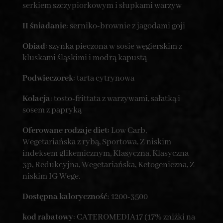
serkiem szczypiorkowym i słupkami warzyw
II śniadanie
: serniko-brownie z jagodami goji
Obiad
: szynka pieczona w sosie węgierskim z
kluskami śląskimi i modrą kapustą
Podwieczorek
: tarta cytrynowa
Kolacja
: tosto-frittata z warzywami, sałatką i
sosem z papryką
Oferowane rodzaje diet:
Low Carb,
Wegetariańska z rybą, Sportowa, Z niskim
indeksem glikemicznym, Klasyczna, Klasyczna
3p, Redukcyjna, Wegetariańska, Ketogeniczna, Z
niskim IG Wege.
Dostępna kaloryczność
: 1200-3500
kod rabatowy
: CATEROMEDIA17 (17% zniżki na