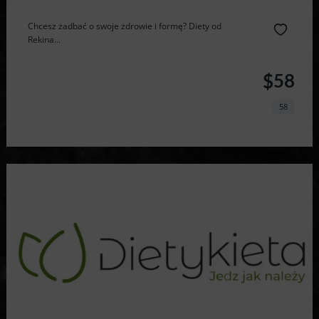
Chcesz zadbać o swoje zdrowie i formę? Diety od
Rekina...
$58
58