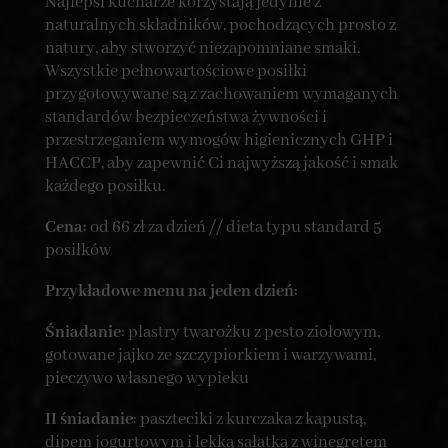
Najlepsi kucharze korzystają jedynie z
naturalnych składników, pochodzących prosto z
natury, aby stworzyć niezapomniane smaki.
Wszystkie pełnowartościowe posiłki
przygotowywane są z zachowaniem wymaganych
standardów bezpieczeństwa żywności i
przestrzeganiem wymogów higienicznych GHP i
HACCP, aby zapewnić Ci najwyższą jakość i smak
każdego posiłku.
Cena:
od 66 zł za dzień // dieta typu standard 5
posiłków
Przykładowe menu na jeden dzień:
Śniadanie
: plastry twarożku z pesto ziołowym,
gotowane jajko ze szczypiorkiem i warzywami,
pieczywo własnego wypieku
II śniadanie
: paszteciki z kurczaka z kapustą,
dipem jogurtowym i lekką sałatką z winegretem