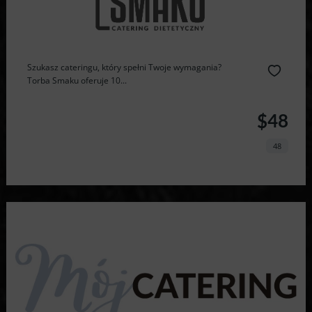
Szukasz cateringu, który spełni Twoje wymagania?
Torba Smaku oferuje 10...
$48
48