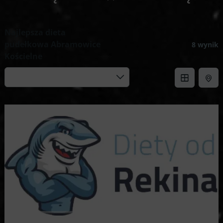
Najlepsza dieta
pudełkowa Abramowice
8 wynik
Kościelne