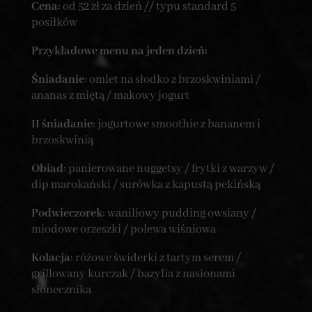
Cena:
od 52 zł za dzień // typu standard 5
posiłków
Przykładowe menu na jeden dzień:
Śniadanie
: omlet na słodko z brzoskwiniami /
ananas z miętą / makowy jogurt
II śniadanie
: jogurtowe smoothie z bananem i
brzoskwinią
Obiad
: panierowane nuggetsy / frytki z warzyw /
dip marokański / surówka z kapustą pekińską
Podwieczorek
: waniliowy pudding owsiany /
miodowe orzeszki / polewa wiśniowa
Kolacja
: różowe świderki z tartym serem /
grillowany kurczak / bazylia z nasionami
słonecznika