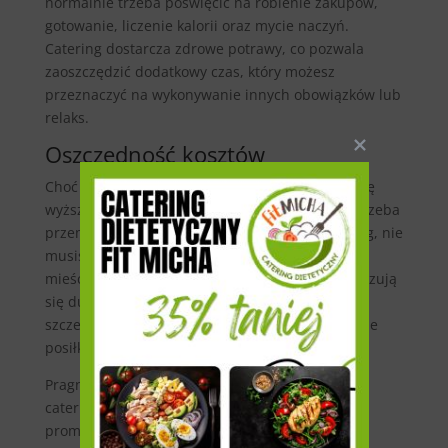
normalnie trzeba poświęcić na robienie zakupów,
gotowanie, liczenie kalorii oraz mycie naczyń.
Catering dostarcza zdrowe potrawy, co pozwala
zaoszczędzić dodatkowy czas, który możesz
przeznaczyć na wykonywanie innych obowiązków lub
relaks.
Oszczędność kosztów
Choć cena zestawu 5 posiłków może wydawać się
wyższa niż koszt samodzielnego gotowania, to trzeba
przemyśleć kilka czynników. Zamawiając catering, nie
musisz chodzić do sklepu ani stołować się na
mieście. Regularne potrawy w restauracjach okazują
się dużo droższe niż korzystanie z cateringu,
szczególnie jeżeli chodzi o zdrowe i zbilansowane
posiłki.
Pragniesz znaleźć tańszą opcję zamawiania
cateringu? Z nami to możliwe! Zobacz aktualne
promocje i kody zniżkowe na wybrane cateringi