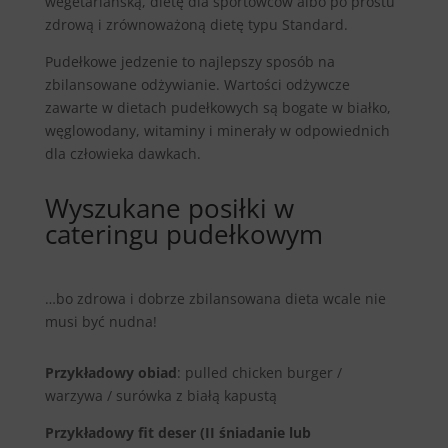
wegetariańską, dietę dla sportowców albo po prostu
zdrową i zrównoważoną dietę typu Standard.
Pudełkowe jedzenie to najlepszy sposób na
zbilansowane odżywianie. Wartości odżywcze
zawarte w dietach pudełkowych są bogate w białko,
węglowodany, witaminy i minerały w odpowiednich
dla człowieka dawkach.
Wyszukane posiłki w
cateringu pudełkowym
…bo zdrowa i dobrze zbilansowana dieta wcale nie
musi być nudna!
Przykładowy obiad
: pulled chicken burger /
warzywa / surówka z białą kapustą
Przykładowy fit deser (II śniadanie lub