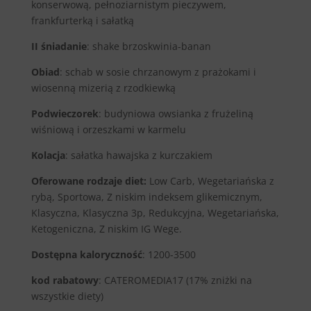
konserwową, pełnoziarnistym pieczywem,
frankfurterką i sałatką
II śniadanie
: shake brzoskwinia-banan
Obiad
: schab w sosie chrzanowym z prażokami i
wiosenną mizerią z rzodkiewką
Podwieczorek
: budyniowa owsianka z frużeliną
wiśniową i orzeszkami w karmelu
Kolacja
: sałatka hawajska z kurczakiem
Oferowane rodzaje diet:
Low Carb, Wegetariańska z
rybą, Sportowa, Z niskim indeksem glikemicznym,
Klasyczna, Klasyczna 3p, Redukcyjna, Wegetariańska,
Ketogeniczna, Z niskim IG Wege.
Dostępna kaloryczność
: 1200-3500
kod rabatowy
: CATEROMEDIA17 (17% zniżki na
wszystkie diety)