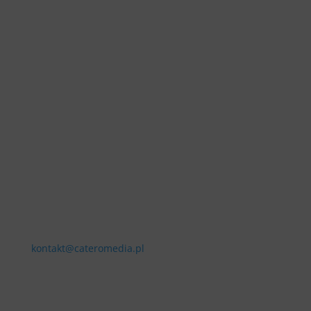
Kontakt
kontakt@cateromedia.pl
SOCIAL MEDIA