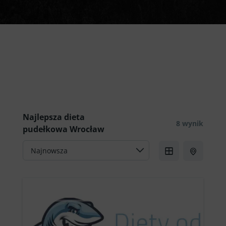
Już teraz zamów najlepszą
dietę pudełkową Wrocław!
Najlepsza dieta
8 wynik
pudełkowa Wrocław