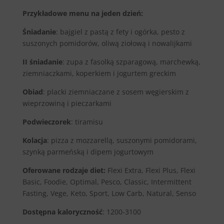
Przykładowe menu na jeden dzień:
Śniadanie
: bajgiel z pastą z fety i ogórka, pesto z
suszonych pomidorów, oliwą ziołową i nowalijkami
II śniadanie
: zupa z fasolką szparagową, marchewką,
ziemniaczkami, koperkiem i jogurtem greckim
Obiad
: placki ziemniaczane z sosem węgierskim z
wieprzowiną i pieczarkami
Podwieczorek
: tiramisu
Kolacja
: pizza z mozzarellą, suszonymi pomidorami,
szynką parmeńską i dipem jogurtowym
Oferowane rodzaje diet:
Flexi Extra, Flexi Plus, Flexi
Basic, Foodie, Optimal, Pesco, Classic, Intermittent
Fasting, Vege, Keto, Sport, Low Carb, Natural, Senso
Dostępna kaloryczność
: 1200-3100