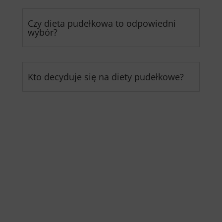
Czy dieta pudełkowa to odpowiedni
wybór?
Kto decyduje się na diety pudełkowe?
Jak znaleźć tę idealną dietę
pudełkową? Zobacz ranking
cateringów dietetycznych!