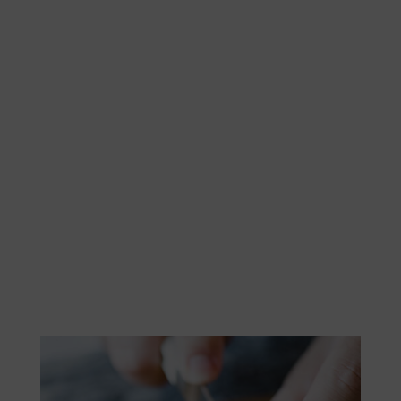
Zastanawiasz się, jak odkryć świetny catering
pudełkowy w Wrocławiu? Przybywamy z pomocą!
Zapoznaj się z listą znanych cateringów
dietetycznych. Upewnij się, że oferują one
różnorodne, smaczne i pełnowartościowe dania,
które odpowiadają Twoim potrzebom żywieniowym i
celom zdrowotnym. Sprawdzaj opinie Klientów,
którzy korzystali z usług cateringowych w Wrocławiu.
Sprawdź też koszt diet pudełkowych i sprawdź, czy
oferują jakieś promocje albo kody zniżkowe dla
nowych Klientów.
Nasz ranking cateringów dietetycznych w Wrocławiu
pozwoli Ci odkryć swojego króla wśród cateringów
dietetycznych! Wybierz sprawdzony catering, który
zabierze Cię w ekscytującą smakowitą podróż.