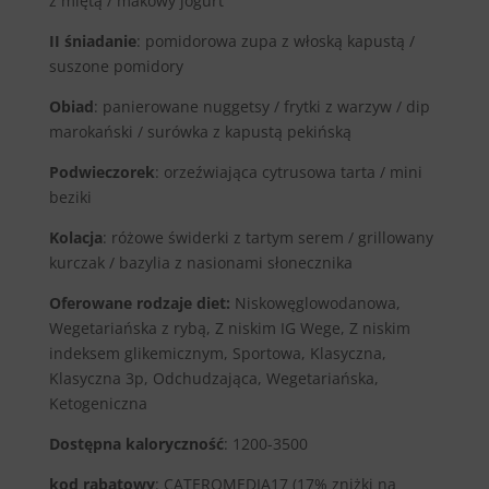
z miętą / makowy jogurt
II śniadanie
: pomidorowa zupa z włoską kapustą /
suszone pomidory
Obiad
: panierowane nuggetsy / frytki z warzyw / dip
marokański / surówka z kapustą pekińską
Podwieczorek
: orzeźwiająca cytrusowa tarta / mini
beziki
Kolacja
: różowe świderki z tartym serem / grillowany
kurczak / bazylia z nasionami słonecznika
Oferowane rodzaje diet:
Niskowęglowodanowa,
Wegetariańska z rybą, Z niskim IG Wege, Z niskim
indeksem glikemicznym, Sportowa, Klasyczna,
Klasyczna 3p, Odchudzająca, Wegetariańska,
Ketogeniczna
Dostępna kaloryczność
: 1200-3500
kod rabatowy
: CATEROMEDIA17 (17% zniżki na