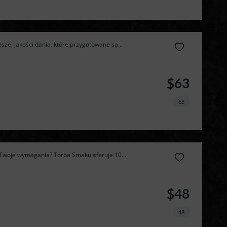
zej jakości dania, które przygotowane są...
$63
63
i Twoje wymagania? Torba Smaku oferuje 10...
$48
48