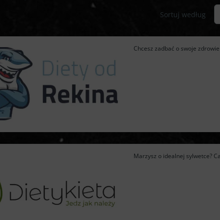
Sortuj według
Chcesz zadbać o swoje zdrowie i
Marzysz o idealnej sylwetce? Cat