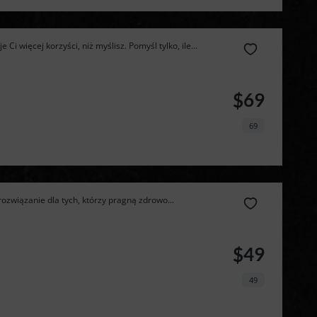
dietę 
Ci więcej korzyści, niż myślisz. Pomyśl tylko, ile...
pudełkową 
$69
taniej!
69
ozwiązanie dla tych, którzy pragną zdrowo...
$49
49