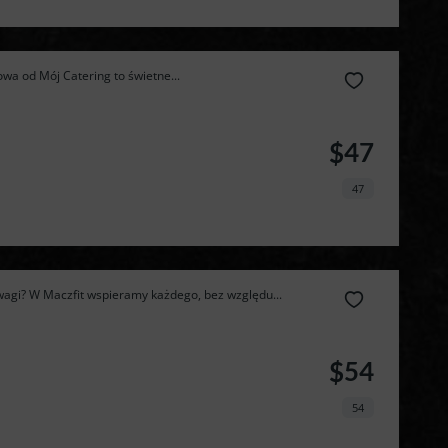
wa od Mój Catering to świetne...
$47
47
agi? W Maczfit wspieramy każdego, bez względu...
$54
Zamów 
54
najlepszą 