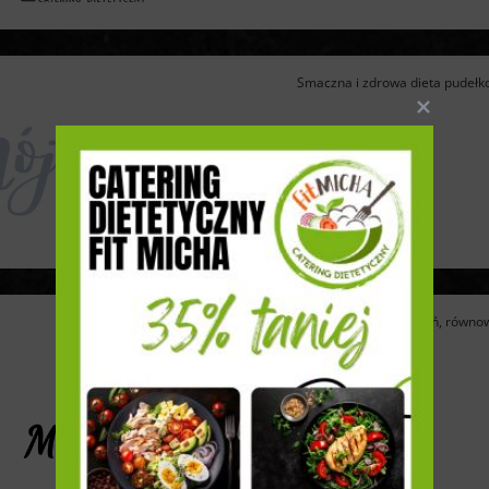
Smaczna i zdrowa dieta pudełko
Głodni wyboru, wyzwań, równow