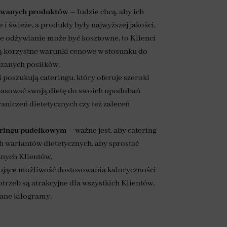
tywanych produktów
– ludzie chcą, aby ich
i świeże, a produkty były najwyższej jakości,
 odżywianie może być kosztowne, to Klienci
ją korzystne warunki cenowe w stosunku do
rczanych posiłków,
 poszukują cateringu, który oferuje szeroki
pasować swoją dietę do swoich upodobań
raniczeń dietetycznych czy też zaleceń
eringu pudełkowym
– ważne jest, aby catering
 wariantów dietetycznych, aby sprostać
nych Klientów,
rujące możliwość dostosowania kaloryczności
rzeb są atrakcyjne dla wszystkich Klientów,
iane kilogramy,