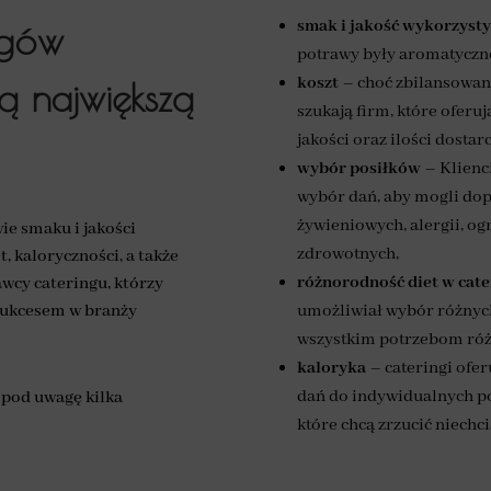
smak i jakość wykorzys
ngów
potrawy były aromatyczne 
koszt
– choć zbilansowane
ą największą
szukają firm, które oferu
jakości oraz ilości dosta
wybór posiłków
– Klienci
wybór dań, aby mogli do
żywieniowych, alergii, og
ie smaku i jakości
zdrowotnych,
, kaloryczności, a także
różnorodność diet
w cat
wcy cateringu, którzy
 sukcesem w branży
umożliwiał wybór różnych
wszystkim potrzebom róż
kaloryka
– cateringi ofe
dań do indywidualnych pot
 pod uwagę kilka
które chcą zrzucić niechc