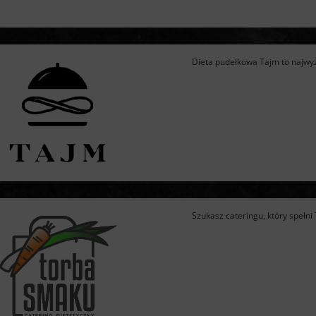
Dieta pudełkowa Tajm to najwyżs
Szukasz cateringu, który spełn