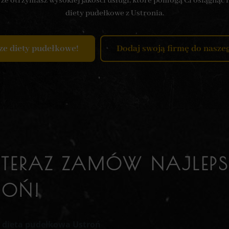
e otrzymasz wysokiej jakości usługi, które pomogą Ci osiągnąć i
diety pudełkowe z Ustronia.
ze diety pudełkowe!
Dodaj swoją firmę do nasze
 TERAZ ZAMÓW NAJLEPS
ROŃ!
 dieta pudełkowa Ustroń