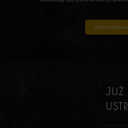
Odwiedzając nasz portal możesz być pewien, ż
Zobacz najleps
JUŻ
UST
Najlepsza