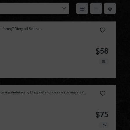
 formę? Diety od Rekina...
$58
58
ering dietetyczny Dietykieta to idealne rozwiązanie...
$75
75