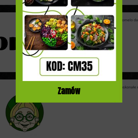
Catering dietetyczny Pomelo daje 
Catering Cebulka to doskonałe r
Zamów