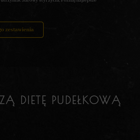
 utrzymać zdrowy styl życia. Poznaj najlepsze
go zestawienia
ZĄ DIETĘ PUDEŁKOWĄ