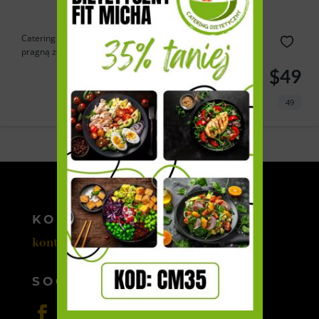
Catering Cebulka to doskonałe rozwiązanie dla tych, którzy
pragną zdrowo...
$49
49
Powered by
Estatik
KONTAKT
kontakt@cateromedia.pl
SOCIAL MEDIA