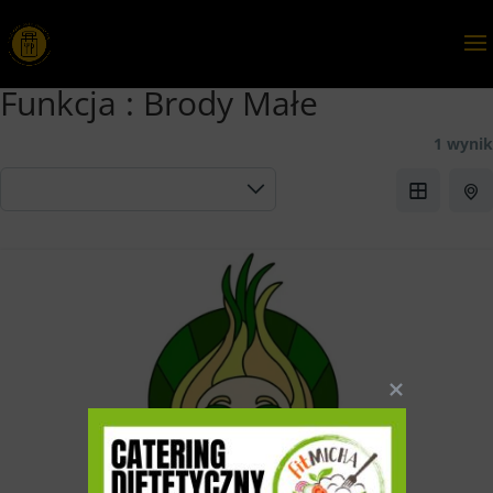
Funkcja :
Brody Małe
1 wynik