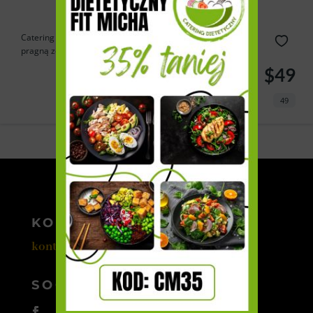
Catering Cebulka to doskonałe rozwiązanie dla tych, którzy
pragną zdrowo...
$49
49
Powered by
Estatik
KONTAKT
kontakt@cateromedia.pl
SOCIAL MEDIA