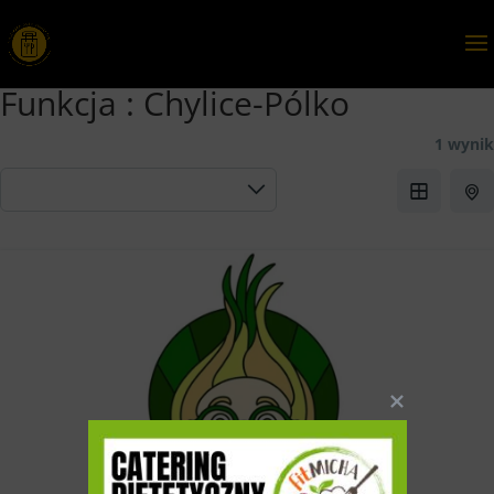
Funkcja :
Chylice-Pólko
1 wynik