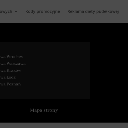
kowych
Kody promocyjne
Reklama diety pudełkowej
kowa Wrocław
kowa Warszawa
kowa Kraków
owa Łódź
kowa Poznań
Mapa strony
Zamów 