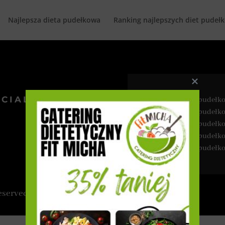
Najlepsza dieta pudełkowa
Ranking najlepszych diet pudeł
–
CIAL MEDIA
Najlepsza dieta pudeł
–
Najlepsza dieta pudeł
–
Najlepsza dieta pudeł
–
Najlepsza dieta pudełk
–
Najlepsza dieta pudeł
eserved