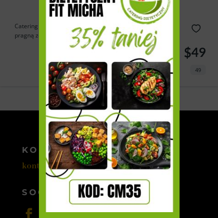
Catering Cebulka to doskonałe rozwiązanie dla tych, którzy
pragną zdrowo...
$49
49
Powered by
Estatik
KONTAKT
kontakt@cateromedia.pl
SOCIAL MEDIA