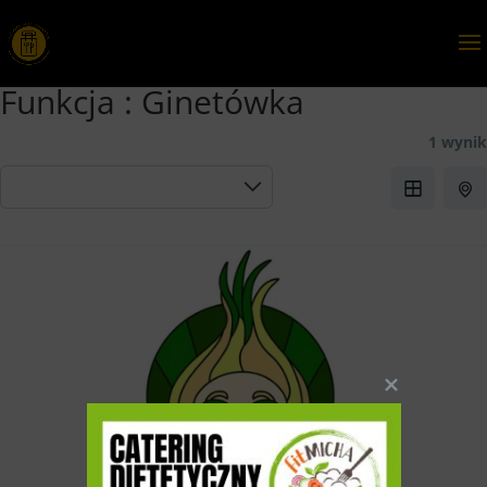
Funkcja :
Ginetówka
1 wynik