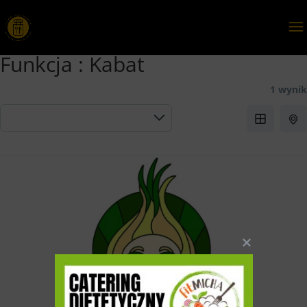
Funkcja :
Kabat
1 wynik