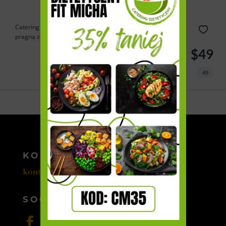
Catering Cebulka to doskonałe rozwiązanie dla tych, którzy
pragną zdrowo...
$49
49
Powered by
Estatik
KONTAKT
kontakt@cateromedia.pl
SOCIAL MEDIA