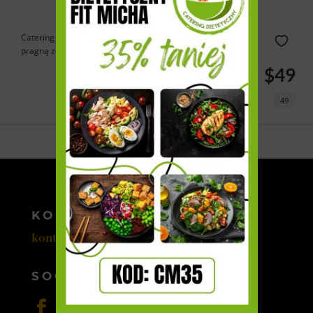
Catering Cebulka to doskonałe rozwiązanie dla tych, którzy
pragną zdrowo...
$49
49
Powered by
Estatik
KONTAKT
kontakt@cateromedia.pl
SOCIAL MEDIA