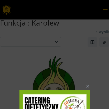
Funkcja :
Karolew
1 wynik