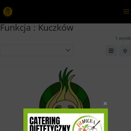
Funkcja :
Kuczków
1 wynik