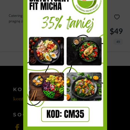
Catering Cebulka to doskonałe rozwiązanie dla tych, którzy
pragną zdrowo...
$49
49
Powered by
Estatik
KONTAKT
kontakt@cateromedia.pl
SOCIAL MEDIA