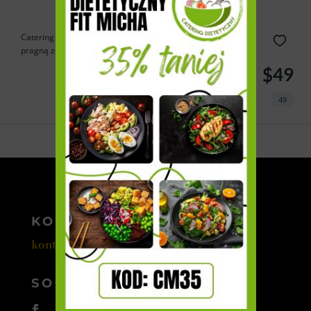
Catering Cebulka to doskonałe rozwiązanie dla tych, którzy
pragną zdrowo...
$49
49
Powered by
Estatik
KONTAKT
kontakt@cateromedia.pl
SOCIAL MEDIA