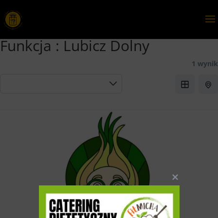
Funkcja :
Lubicz Dolny
1 wynik