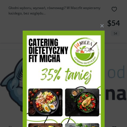
Głodni wyboru, wyzwań, równowagi? W Maczfit wspieramy
każdego, bez względu...
$54
54