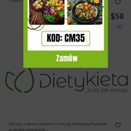
Chcesz zadbać o swoje zdrowie i formę? Diety od Rekina...
$58
58
Zamów
Marzysz o idealnej sylwetce? Catering dietetyczny Dietykieta
to idealne rozwiązanie...