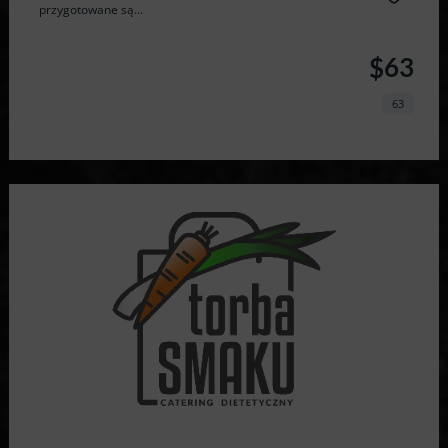
przygotowane są...
$63
63