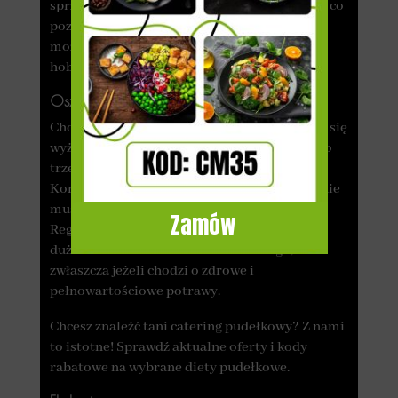
sprzątanie. Catering dowozi zdrowe potrawy, co
pozwala zaoszczędzić bonusowy czas, który
możesz przeznaczyć na inne czynności lub
hobby.
Oszczędność kosztów
Choć cena zestawu 5 posiłków może wydawać się
wyższa niż koszt samodzielnego gotowania, to
trzeba wziąć pod uwagę kilka czynników.
Korzystając z usług cateringu pudełkowego, nie
musisz chodzić do sklepu ani jeść na mieście.
Zamów
Regularne dania w restauracjach okazują się
dużo droższe niż zamawianie cateringu,
zwłaszcza jeżeli chodzi o zdrowe i
pełnowartościowe potrawy.
Chcesz znaleźć tani catering pudełkowy? Z nami
to istotne! Sprawdź aktualne oferty i kody
rabatowe na wybrane diety pudełkowe.