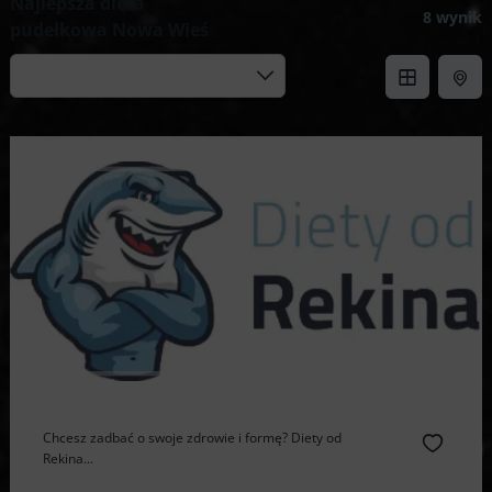
Najlepsza dieta
8 wynik
pudełkowa Nowa Wieś
Chcesz zadbać o swoje zdrowie i formę? Diety od
Rekina...