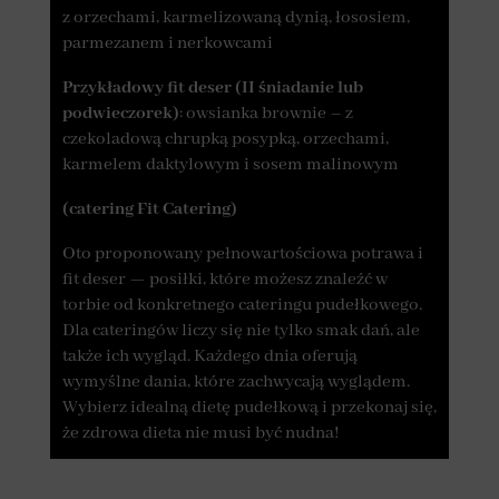
z orzechami, karmelizowaną dynią, łososiem,
parmezanem i nerkowcami
Przykładowy fit deser (II śniadanie lub
podwieczorek)
: owsianka brownie – z
czekoladową chrupką posypką, orzechami,
karmelem daktylowym i sosem malinowym
(catering Fit Catering)
Oto proponowany pełnowartościowa potrawa i
fit deser — posiłki, które możesz znaleźć w
torbie od konkretnego cateringu pudełkowego.
Dla cateringów liczy się nie tylko smak dań, ale
także ich wygląd. Każdego dnia oferują
wymyślne dania, które zachwycają wyglądem.
Wybierz idealną dietę pudełkową i przekonaj się,
że zdrowa dieta nie musi być nudna!