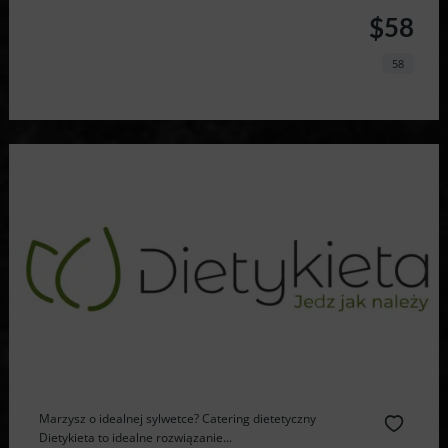
$58
58
Marzysz o idealnej sylwetce? Catering dietetyczny
Dietykieta to idealne rozwiązanie...