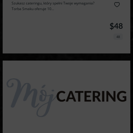
Szukasz cateringu, który spełni Twoje wymagania?
Torba Smaku oferuje 10...
$48
48