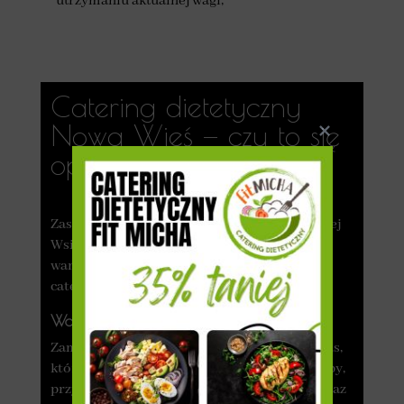
utrzymaniu aktualnej wagi,
Catering dietetyczny
Nowa Wieś — czy to się
opłaca?
Zastanawiasz się, czy dieta pudełkowa w Nowej
Wsi to dobra opcja dla Ciebie? Zobacz, czemu
warto skorzystać z usług sprawdzonego
cateringu!
Wolny czas na przyjemności
Zamawiając dietę pudełkową, oszczędzasz czas,
który standardowo trzeba poświęcić na zakupy,
przygotowywanie jedzenia, liczenie kalorii oraz