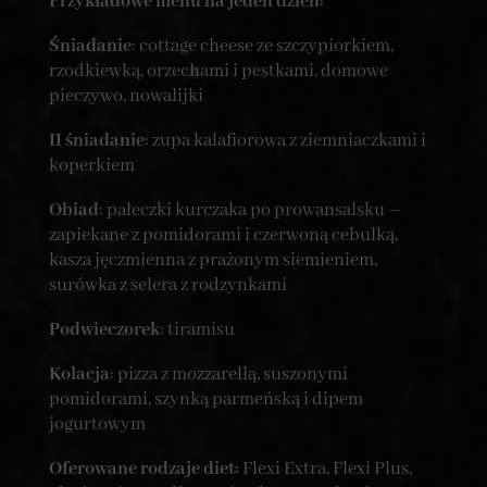
Przykładowe menu na jeden dzień:
Śniadanie
: cottage cheese ze szczypiorkiem,
rzodkiewką, orzechami i pestkami, domowe
pieczywo, nowalijki
II śniadanie
: zupa kalafiorowa z ziemniaczkami i
koperkiem
Obiad
: pałeczki kurczaka po prowansalsku –
zapiekane z pomidorami i czerwoną cebulką,
kasza jęczmienna z prażonym siemieniem,
surówka z selera z rodzynkami
Podwieczorek
: tiramisu
Kolacja
: pizza z mozzarellą, suszonymi
pomidorami, szynką parmeńską i dipem
jogurtowym
Oferowane rodzaje diet:
Flexi Extra, Flexi Plus,