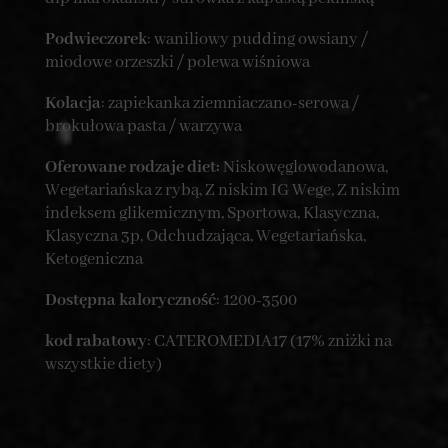
Podwieczorek
: waniliowy pudding owsiany /
miodowe orzeszki / polewa wiśniowa
Kolacja
: zapiekanka ziemniaczano-serowa /
brokułowa pasta / warzywa
Oferowane rodzaje diet:
Niskowęglowodanowa,
Wegetariańska z rybą, Z niskim IG Wege, Z niskim
indeksem glikemicznym, Sportowa, Klasyczna,
Klasyczna 3p, Odchudzająca, Wegetariańska,
Ketogeniczna
Dostępna kaloryczność
: 1200-3500
kod rabatowy
: CATEROMEDIA17 (17% zniżki na
wszystkie diety)