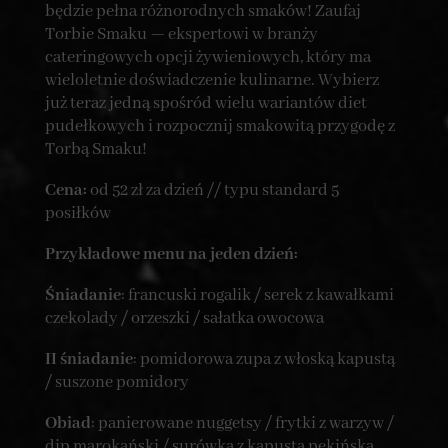
będzie pełna różnorodnych smaków! Zaufaj
Torbie Smaku — ekspertowi w branży
cateringowych opcji żywieniowych, który ma
wieloletnie doświadczenie kulinarne. Wybierz
już teraz jedną spośród wielu wariantów diet
pudełkowych i rozpocznij smakowitą przygodę z
Torbą Smaku!
Cena:
od 52 zł za dzień // typu standard 5
posiłków
Przykładowe menu na jeden dzień:
Śniadanie
: francuski rogalik / serek z kawałkami
czekolady / orzeszki / sałatka owocowa
II śniadanie
: pomidorowa zupa z włoską kapustą
/ suszone pomidory
Obiad
: panierowane nuggetsy / frytki z warzyw /
dip marokański / surówka z kapustą pekińską