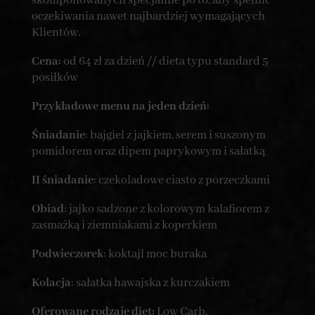
skomponowanych specjalnie po to, aby spełnić
oczekiwania nawet najbardziej wymagających
Klientów.
Cena:
od 64 zł za dzień // dieta typu standard 5
posiłków
Przykładowe menu na jeden dzień:
Śniadanie
: bajgiel z jajkiem, serem i suszonym
pomidorem oraz dipem paprykowym i sałatką
II śniadanie
: czekoladowe ciasto z porzeczkami
Obiad
: jajko sadzone z kolorowym kalafiorem z
zasmażką i ziemniakami z koperkiem
Podwieczorek
: koktajl moc buraka
Kolacja
: sałatka hawajska z kurczakiem
Oferowane rodzaje diet:
Low Carb,