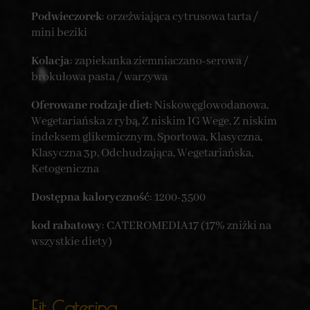
Podwieczorek
: orzeźwiająca cytrusowa tarta /
mini beziki
Kolacja
: zapiekanka ziemniaczano-serowa /
brokułowa pasta / warzywa
Oferowane rodzaje diet:
Niskowęglowodanowa,
Wegetariańska z rybą, Z niskim IG Wege, Z niskim
indeksem glikemicznym, Sportowa, Klasyczna,
Klasyczna 3p, Odchudzająca, Wegetariańska,
Ketogeniczna
Dostępna kaloryczność
: 1200-3500
kod rabatowy
: CATEROMEDIA17 (17% zniżki na
wszystkie diety)
Fit Catering