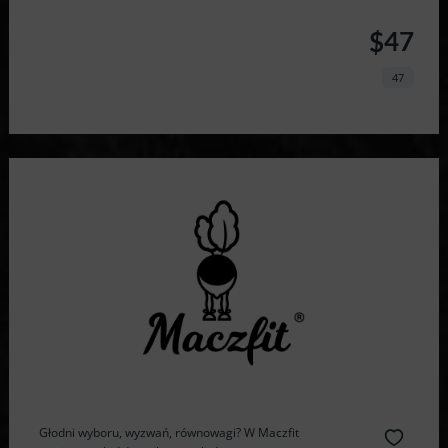
$47
47
Głodni wyboru, wyzwań, równowagi? W Maczfit