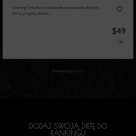
Catering Cebulka to doskonałe rozwiązanie dla tych,
którzy pragną zdrowo...
$49
49
Powered by
Estatik
DODAJ SWOJĄ DIETĘ DO
RANKINGU