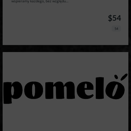
wspieramy każdego, bez względu...
$54
54