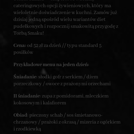
cateringowych opcji żywieniowych, który ma
wieloletnie doświadczenie w kuchni. Zamów już
dzisiaj jedną spośród wielu wariantów diet
pudełkowych i rozpocznij smakowitą przygodę z
Torbą Smaku!
Cena:
od 52 zł za dzień // typu standard 5
posiłków
Przykładowe menu na jeden dzień:
Śniadanie
: słodki gofr z serkiem / dżem
porzeczkowy / owoce z prażonymi orzechami
II śniadanie
: zupa z pomidorami, mleczkiem
kokosowym i kalafiorem
Obiad
: pieczony schab / sos śmietanowo-
chrzanowy / prażoki z okrasą / mizeria z ogórkiem
i rzodkiewką