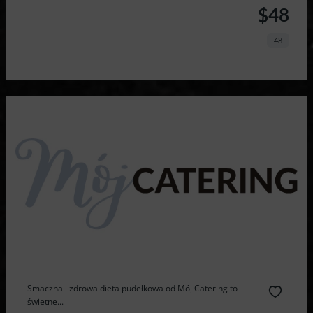
$48
48
Smaczna i zdrowa dieta pudełkowa od Mój Catering to
świetne...