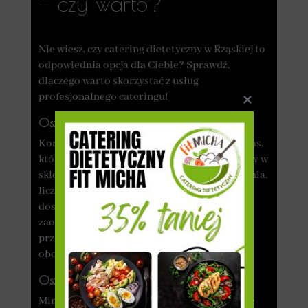
— czy warto?
Nie wiesz, czy catering dietetyczny w Rząskiej to
odpowiednia opcja dla Ciebie? Sprawdź,
dlaczego warto skorzystać z usług
profesjonalnego cateringu!
Oszczędność czasu
Korzystając z usług cateringu, oszczędzasz czas,
który standardowo trzeba poświęcić na wizyty w
sklepie spożywczym, przygotowywanie jedzenia,
liczenie kalorii oraz zmywanie. Catering
dostarcza zdrowe dania, co pozwala
zaoszczędzić bonusowy czas, który możesz
przeznaczyć na wykonywanie innych
obowiązków lub relaks.
Oszczędność kosztów
Mimo że cena zestawu dań na cały dzień może