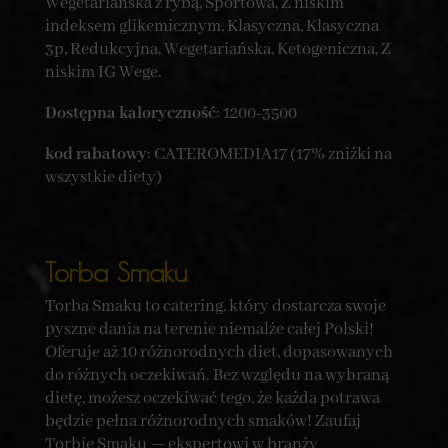
Wegetariańska z rybą, Sportowa, Z niskim
indeksem glikemicznym, Klasyczna, Klasyczna
3p, Redukcyjna, Wegetariańska, Ketogeniczna, Z
niskim IG Wege.
Dostępna kaloryczność
: 1200-3500
kod rabatowy
: CATEROMEDIA17 (17% zniżki na
wszystkie diety)
Torba Smaku
Torba Smaku to catering, który dostarcza swoje
pyszne dania na terenie niemalże całej Polski!
Oferuje aż 10 różnorodnych diet, dopasowanych
do różnych oczekiwań. Bez względu na wybraną
dietę, możesz oczekiwać tego, że każda potrawa
będzie pełna różnorodnych smaków! Zaufaj
Torbie Smaku — ekspertowi w branży