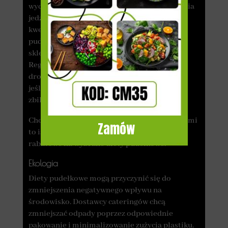
wydawać się wyższa niż koszt przygotowywania
jedzenia samemu, to należy przemyśleć kilka
kwestii. Korzystając z usług cateringu
pudełkowego, nie musisz robić zakupów w
sklepie spożywczym ani jeść na mieście.
Regularne potrawy w restauracjach są dużo
droższe niż zamawianie cateringu, zwłaszcza
jeśli chodzi o specjalnie skomponowane i
zbilansowane dania.
Chcesz znaleźć tani catering pudełkowy? Z nami
Zamów
to istotne! Sprawdź obecne promocje i kody
rabatowe na wybrane diety pudełkowe.
Ekologia
Diety pudełkowe mogą przyczynić się do
zmniejszenia negatywnego wpływu na
środowisko. Dostawcy cateringów chcą
zmniejszać odpady poprzez odpowiednie
pakowanie i minimalizowanie zużycia plastiku.