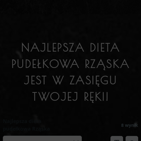
NAJLEPSZA DIETA
PUDEŁKOWA RZĄSKA
JEST W ZASIĘGU
TWOJEJ RĘKI!
Najlepsza dieta
8 wynik
pudełkowa Rząska