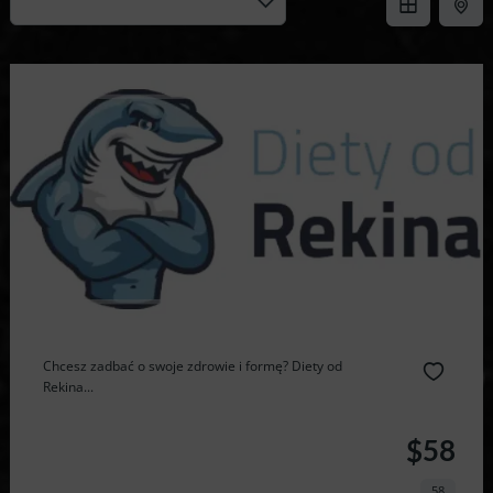
Chcesz zadbać o swoje zdrowie i formę? Diety od
Rekina...
$58
58