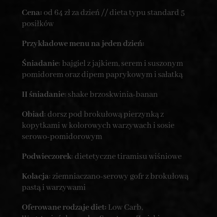
Cena:
od 64 zł za dzień // dieta typu standard 5
posiłków
Przykładowe menu na jeden dzień:
Śniadanie
: bajgiel z jajkiem, serem i suszonym
pomidorem oraz dipem paprykowym i sałatką
II śniadanie
: shake brzoskwinia-banan
Obiad
: dorsz pod brokułową pierzynką z
kopytkami w kolorowych warzywach i sosie
serowo-pomidorowym
Podwieczorek
: dietetyczne tiramisu wiśniowe
Kolacja
: ziemniaczano-serowy gofr z brokułową
pastą i warzywami
Oferowane rodzaje diet:
Low Carb,