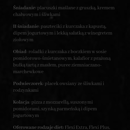
Śniadanie
: placuszki maślane z gruszką, kremem
chałwowym i śliwkami
II śniadanie
: paszteciki z kurczaka z kapustą,
dipem jogurtowym i lekką sałatką z winegretem
ziołowym
Obiad
: roladki z kurczaka z boczkiem w sosie
pomidorowo-śmietanowym, kalafior z prażoną
bułką tartą z masłem, puree ziemniaczano-
marchewkowe
Podwieczorek
: placek owsiany ze śliwkami i
rodzynkami
Kolacja
: pizza z mozzarellą, suszonymi
pomidorami, szynką parmeńską i dipem
jogurtowym
Oferowane rodzaje diet:
Flexi Extra, Flexi Plus,