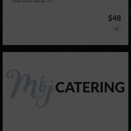
Torba Smaku oferuje 10...
$48
48