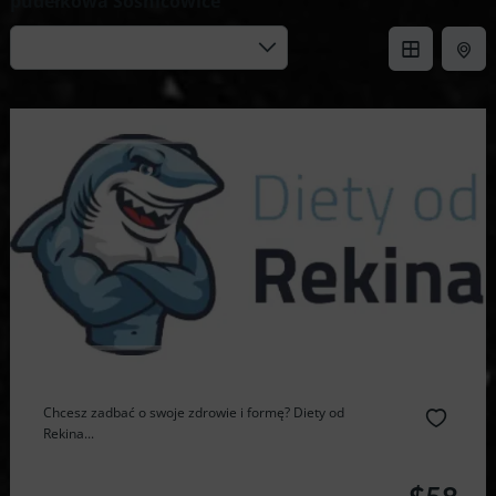
pudełkowa Sośnicowice
Chcesz zadbać o swoje zdrowie i formę? Diety od
Rekina...