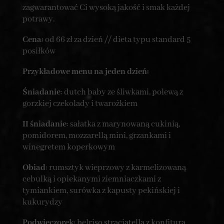
zagwarantować Ci wysoką jakość i smak każdej
potrawy.
Cena:
od 66 zł za dzień // dieta typu standard 5
posiłków
Przykładowe menu na jeden dzień:
Śniadanie
: dutch baby ze śliwkami, polewą z
gorzkiej czekolady i twarożkiem
II śniadanie
: sałatka z marynowaną cukinią,
pomidorem, mozzarellą mini, grzankami i
winegretem koperkowym
Obiad
: rumsztyk wieprzowy z karmelizowaną
cebulką i opiekanymi ziemniaczkami z
tymiankiem, surówka z kapusty pekińskiej i
kukurydzy
Podwieczorek
: belriso straciatella z konfiturą