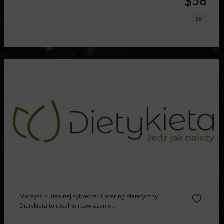
$58
58
Marzysz o idealnej sylwetce? Catering dietetyczny
Dietykieta to idealne rozwiązanie...