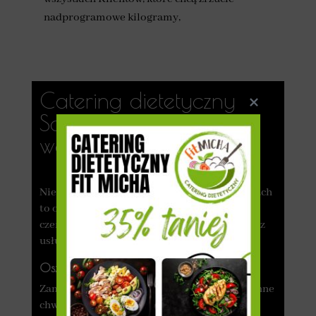
nadprogramowe kilogramy,
Catering dietetyczny
Sośnicowice — czy
warto?
Nie wiesz, czy dieta pudełkowa w Sośnicowicach
to odpowiednia opcja dla Ciebie? Sprawdź,
czemu warto zdecydować się na skorzystanie z
usług profesjonalnego cateringu!
Oszczędność czasu
Zamawiając dietę pudełkową, oszczędzasz cenne
chwile, które normalnie trzeba poświęcić na