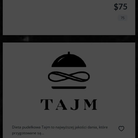
$75
75
Dieta pudełkowa Tajm to najwyższej jakości dania, które
przygotowane są...