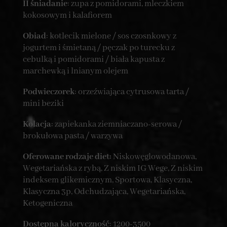
II śniadanie
: zupa z pomidorami, mleczkiem
kokosowym i kalafiorem
Obiad
: kotlecik mielone / sos czosnkowy z
jogurtem i śmietaną / pęczak po turecku z
cebulką i pomidorami / biała kapusta z
marchewką i lnianym olejem
Podwieczorek
: orzeźwiająca cytrusowa tarta /
mini beziki
Kolacja
: zapiekanka ziemniaczano-serowa /
brokułowa pasta / warzywa
Oferowane rodzaje diet:
Niskowęglowodanowa,
Wegetariańska z rybą, Z niskim IG Wege, Z niskim
indeksem glikemicznym, Sportowa, Klasyczna,
Klasyczna 3p, Odchudzająca, Wegetariańska,
Ketogeniczna
Dostępna kaloryczność
: 1200-3500