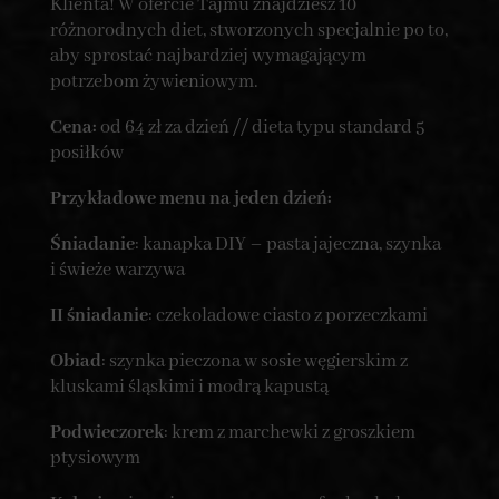
Klienta! W ofercie Tajmu znajdziesz 10
różnorodnych diet, stworzonych specjalnie po to,
aby sprostać najbardziej wymagającym
potrzebom żywieniowym.
Cena:
od 64 zł za dzień // dieta typu standard 5
posiłków
Przykładowe menu na jeden dzień:
Śniadanie
: kanapka DIY – pasta jajeczna, szynka
i świeże warzywa
II śniadanie
: czekoladowe ciasto z porzeczkami
Obiad
: szynka pieczona w sosie węgierskim z
kluskami śląskimi i modrą kapustą
Podwieczorek
: krem z marchewki z groszkiem
ptysiowym