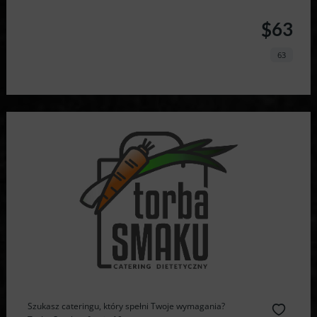
$63
63
Szukasz cateringu, który spełni Twoje wymagania?