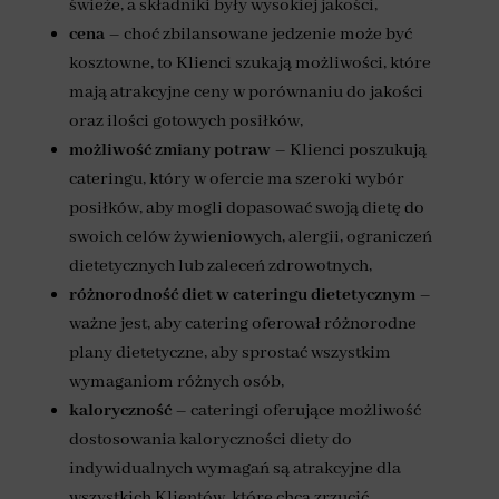
świeże, a składniki były wysokiej jakości,
cena
– choć zbilansowane jedzenie może być
kosztowne, to Klienci szukają możliwości, które
mają atrakcyjne ceny w porównaniu do jakości
oraz ilości gotowych posiłków,
możliwość zmiany potraw
– Klienci poszukują
cateringu, który w ofercie ma szeroki wybór
posiłków, aby mogli dopasować swoją dietę do
swoich celów żywieniowych, alergii, ograniczeń
dietetycznych lub zaleceń zdrowotnych,
różnorodność diet
w cateringu dietetycznym
–
ważne jest, aby catering oferował różnorodne
plany dietetyczne, aby sprostać wszystkim
wymaganiom różnych osób,
kaloryczność
– cateringi oferujące możliwość
dostosowania kaloryczności diety do
indywidualnych wymagań są atrakcyjne dla
wszystkich Klientów, które chcą zrzucić