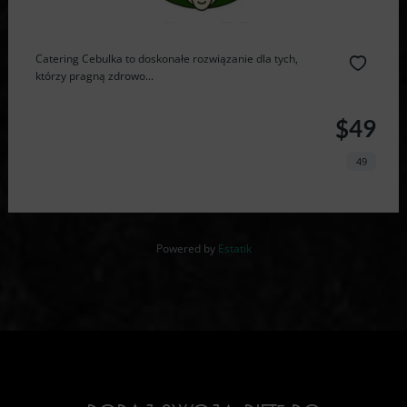
Catering Cebulka to doskonałe rozwiązanie dla tych,
którzy pragną zdrowo...
$49
49
Powered by
Estatik