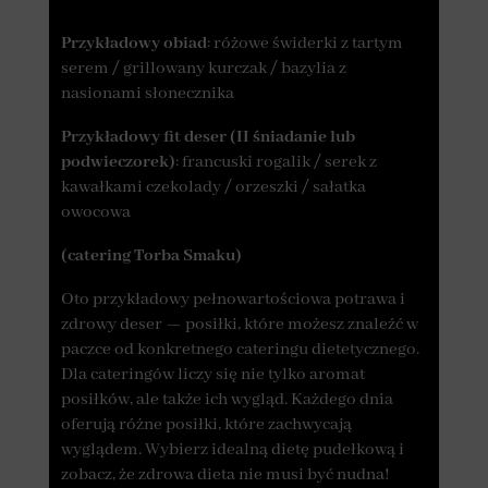
Przykładowy obiad
: różowe świderki z tartym
serem / grillowany kurczak / bazylia z
nasionami słonecznika
Przykładowy fit deser (II śniadanie lub
podwieczorek)
: francuski rogalik / serek z
kawałkami czekolady / orzeszki / sałatka
owocowa
(catering Torba Smaku)
Oto przykładowy pełnowartościowa potrawa i
zdrowy deser — posiłki, które możesz znaleźć w
paczce od konkretnego cateringu dietetycznego.
Dla cateringów liczy się nie tylko aromat
posiłków, ale także ich wygląd. Każdego dnia
oferują różne posiłki, które zachwycają
wyglądem. Wybierz idealną dietę pudełkową i
zobacz, że zdrowa dieta nie musi być nudna!