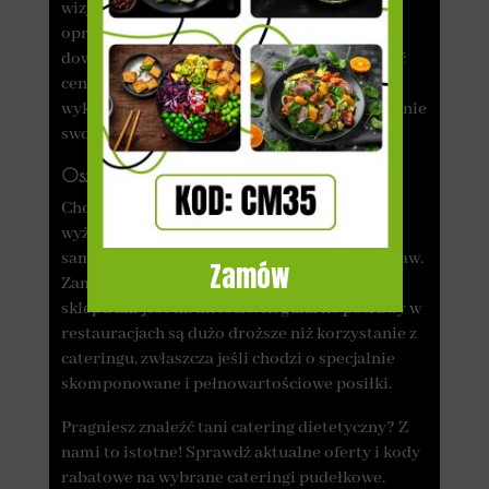
wizyty w sklepie spożywczym, gotowanie,
opracowywanie dań i sprzątanie. Catering
dowozi pyszne dania, co pozwala zaoszczędzić
cenny czas, który możesz przeznaczyć na
wykonywanie innych obowiązków lub rozwijanie
swoich pasji.
Oszczędność pieniędzy
Choć cena zestawu 5 dań może wydawać się
wyższa niż koszt przygotowywania jedzenia
samemu, to należy wziąć pod uwagę kilka spraw.
Zamów
Zamawiając catering, nie musisz chodzić do
sklepu ani jeść na mieście. Regularne potrawy w
restauracjach są dużo droższe niż korzystanie z
cateringu, zwłaszcza jeśli chodzi o specjalnie
skomponowane i pełnowartościowe posiłki.
Pragniesz znaleźć tani catering dietetyczny? Z
nami to istotne! Sprawdź aktualne oferty i kody
rabatowe na wybrane cateringi pudełkowe.