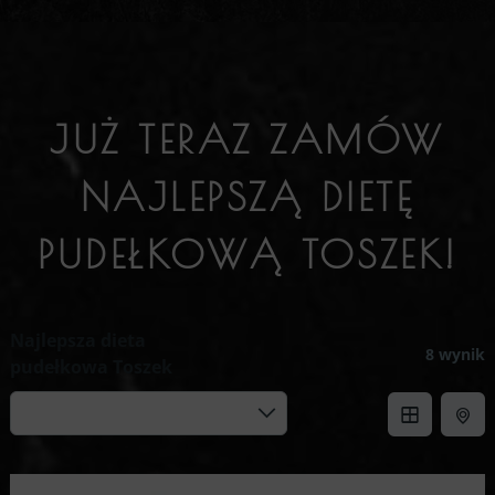
JUŻ TERAZ ZAMÓW
NAJLEPSZĄ DIETĘ
PUDEŁKOWĄ TOSZEK!
Najlepsza dieta
8 wynik
pudełkowa Toszek