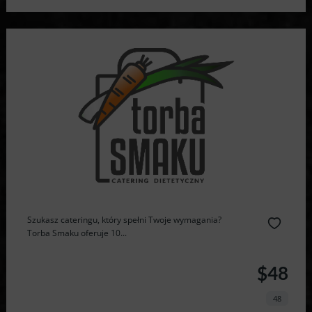
Szukasz cateringu, który spełni Twoje wymagania?
Torba Smaku oferuje 10...
$48
48