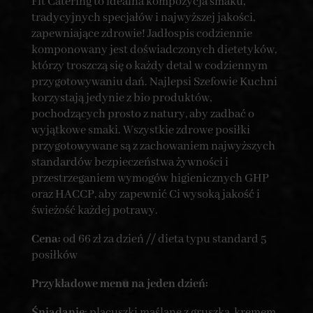
Fit Catering to idealna kompozycja smaku,
tradycyjnych specjałów i najwyższej jakości,
zapewniające zdrowie! Jadłospis codziennie
komponowany jest doświadczonych dietetyków,
którzy troszczą się o każdy detal w codziennym
przygotowywaniu dań. Najlepsi Szefowie Kuchni
korzystają jedynie z bio produktów,
pochodzących prosto z natury, aby zadbać o
wyjątkowe smaki. Wszystkie zdrowe posiłki
przygotowywane są z zachowaniem najwyższych
standardów bezpieczeństwa żywności i
przestrzeganiem wymogów higienicznych GHP
oraz HACCP, aby zapewnić Ci wysoką jakość i
świeżość każdej potrawy.
Cena:
od 66 zł za dzień // dieta typu standard 5
posiłków
Przykładowe menu na jeden dzień:
Śniadanie
: placuszki maślane z gruszką, kremem