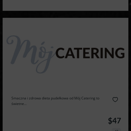
Smaczna i zdrowa dieta pudełkowa od Mój Catering to
świetne...
$47