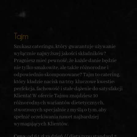
Tajm
Szukasz cateringu, który gwarantuje używanie
wyłącznie najwyższej jakości składników?
Pragniesz mieć pewność, że każde danie będzie
nie tylko smakowite, ale także różnorodne i
odpowiednio skomponowane? Tajm to catering,
który kładzie nacisk na trzy kluczowe kwestie:
perfekcja, fachowość i stałe dążenie do satysfakcji
Klienta! W ofercie Tajmu znajdziesz 10
różnorodnych wariantów dietetycznych,
stworzonych specjalnie z myślą o tym, aby
spełnić oczekiwania nawet najbardziej
wymagających Klientów.
Cena:
od 64 zł za dzień // dieta typu standard 5