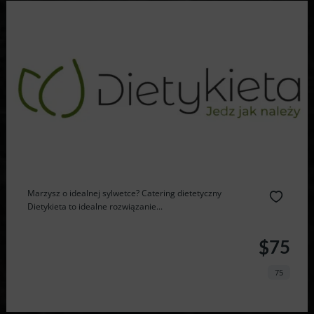
Marzysz o idealnej sylwetce? Catering dietetyczny
Dietykieta to idealne rozwiązanie...
$75
75