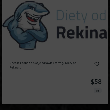
Chcesz zadbać o swoje zdrowie i formę? Diety od
Rekina...
$58
58