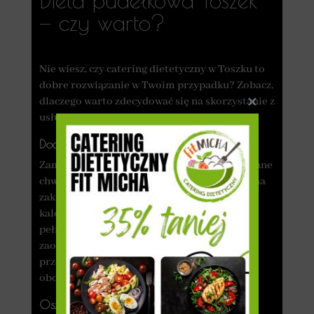
— czy warto?
Nie wiesz, czy catering dietetyczny w Toszku to
dobre rozwiązanie w Twoim przypadku? Zobacz,
dlaczego warto zdecydować się na skorzystanie z
usług cateringu pudełkowego!
Dodatkowy czas na przyjemności
Zamawiając dietę pudełkową, oszczędzasz cenne
chwile, które standardowo trzeba poświęcić na
zakupy, przygotowywanie jedzenia, liczenie
kalorii i zmywanie. Catering dowozi
pełnowartościowe potrawy, co pozwala
zaoszczędzić cenny czas, który możesz
przeznaczyć na wykonywanie innych
obowiązków lub relaks.
Oszczędność kosztów