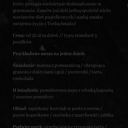
który posiada wieloletnie doświadczenie w
gotowaniu. Zamów już dziś jedną spośród wielu
wariantów diet pudełkowych i nadaj smaku
swojemu życiu z Torbą Smaku!
Cena:
od 52 zł za dzień // typu standard 5
posiłków
Przykładowe menu na jeden dzień:
Śniadanie
: manna z pomarańczą / chrupiąca
granola z daktylami i goji / porzeczki / tarta
czekolada
II śniadanie
: pomidorowa zupa z włoską kapustą
/ suszone pomidory
Obiad
: zapiekany kurczak w pesto z serem /
puree koperkowe / surówka z marchewki i jabłka
Podwieczorek
: orzeźwiająca cytrusowa tarta /