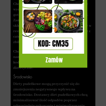
Choć cena zestawu potraw na cały dzień może
wydawać się wyższa niż koszt samodzielnego
gotowania, to trzeba przemyśleć kilka kwestii.
Zamawiając catering, nie musisz chodzić do
sklepu ani jeść na mieście. Regularne potrawy w
restauracjach są dużo droższe niż korzystanie z
cateringu, zwłaszcza jeśli chodzi o zdrowe i
zbilansowane potrawy.
Chcesz znaleźć tani catering dietetyczny? Z
nami to możliwe! Zobacz obecne promocje i
Zamów
kody rabatowe na wybrane cateringi
dietetyczne.
Środowisko
Diety pudełkowe mogą przyczynić się do
zmniejszenia negatywnego wpływu na
środowisko. Dostawcy diet pudełkowych chcą
minimalizować ilość odpadów poprzez
odpowiednie pakowanie i minimalizowanie