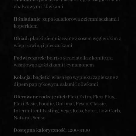
chałwowym i śliwkami
II śniadanie
: zupa kalafiorowa z ziemniaczkami i
koperkiem
Obiad
: placki ziemniaczane z sosem węgierskim z
wieprzowiną i pieczarkami
Podwieczorek
: belriso straciatella z konfiturą
wiśniową z goździkami i cynamonem
Kolacja
: bagietki własnego wypieku zapiekane z
dipem paprykowym, salami i oliwkami
Oferowane rodzaje diet:
Flexi Extra, Flexi Plus,
Flexi Basic, Foodie, Optimal, Pesco, Classic,
Intermittent Fasting, Vege, Keto, Sport, Low Carb,
Natural, Senso
Dostępna kaloryczność
: 1200-3100