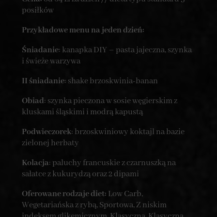
posiłków
Przykładowe menu na jeden dzień:
Śniadanie
: kanapka DIY – pasta jajeczna, szynka
i świeże warzywa
II śniadanie
: shake brzoskwinia-banan
Obiad
: szynka pieczona w sosie węgierskim z
kluskami śląskimi i modrą kapustą
Podwieczorek
: brzoskwiniowy koktajl na bazie
zielonej herbaty
Kolacja
: paluchy francuskie z czarnuszką na
sałatce z kukurydzą oraz 2 dipami
Oferowane rodzaje diet:
Low Carb,
Wegetariańska z rybą, Sportowa, Z niskim
indeksem glikemicznym, Klasyczna, Klasyczna