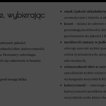
smak i jakość składnikó
ie, wybierając
aromatyczne i świeże, a sk
koszt
– mimo że zdrowe o
poszukują możliwości, kt
porównaniu do jakości i i
możliwość zmiany w jadł
odstawie jakości
oferuje szeroki wybór po
dności diet, kaloryczności,
celów żywieniowych, alerg
. Dostawcy cateringu,
ić się sukcesem w branży
zdrowotnych,
różnorodność diet
w cat
umożliwiał wybór różnych
wymagania wszystkich Kl
 pod uwagę kilka
kaloryczność
– cateringi
kaloryczności posiłków d
wszystkich osób, które c