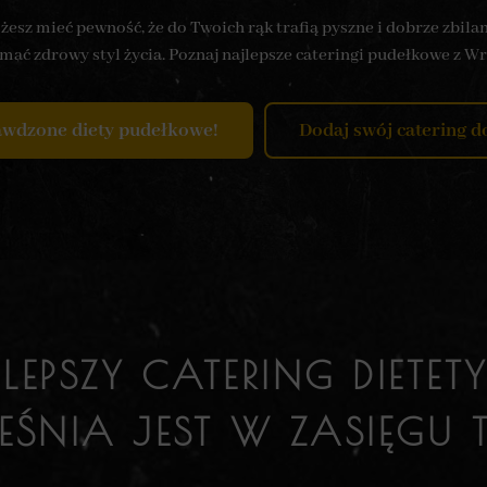
esz mieć pewność, że do Twoich rąk trafią pyszne i dobrze zbil
mać zdrowy styl życia. Poznaj najlepsze cateringi pudełkowe z Wr
awdzone diety pudełkowe!
Dodaj swój catering d
LEPSZY CATERING DIETE
EŚNIA JEST W ZASIĘGU T