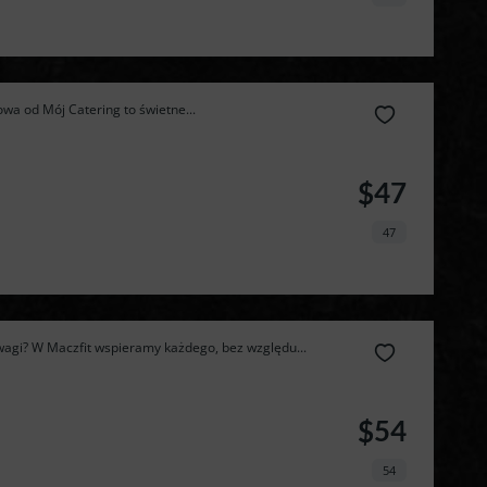
wa od Mój Catering to świetne...
$47
47
agi? W Maczfit wspieramy każdego, bez względu...
Zamów 
$54
najlepszą 
54