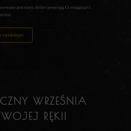
ansowane potrawy, które pomogą Ci osiągnąć i
ześni.
o rankingu
TYCZNY WRZEŚNIA
WOJEJ RĘKI!