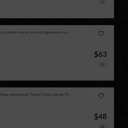
75
zej jakości dania, które przygotowane są...
$63
63
i Twoje wymagania? Torba Smaku oferuje 10...
$48
48