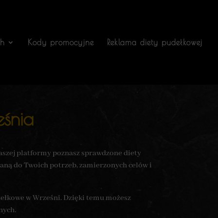
ch
Kody promocyjne
Reklama diety pudełkowej
śnia
naszej platformy poznasz sprawdzone diety
raną do Twoich potrzeb, zamierzonych celów i
udełkowe w Wrześni. Dzięki temu możesz
nych.