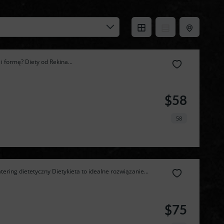
 formę? Diety od Rekina...
$58
58
ering dietetyczny Dietykieta to idealne rozwiązanie...
$75