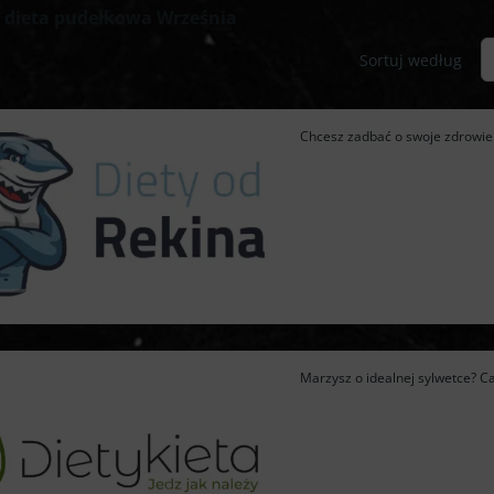
 dieta pudełkowa Września
Sortuj według
Chcesz zadbać o swoje zdrowie i
Marzysz o idealnej sylwetce? Cat