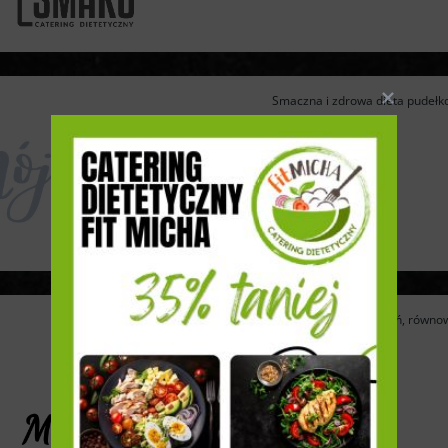
Smaczna i zdrowa dieta pudełko
Głodni wyboru, wyzwań, równow