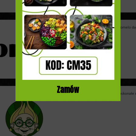
Catering dietetyczny Pomelo daje 
Zamów
Catering Cebulka to doskonałe r