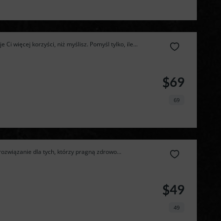
dietę 
Ci więcej korzyści, niż myślisz. Pomyśl tylko, ile...
pudełkową 
$69
taniej!
69
ozwiązanie dla tych, którzy pragną zdrowo...
$49
49