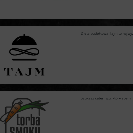
Dieta pudełkowa Tajm to najwyżs
Szukasz cateringu, który spełn