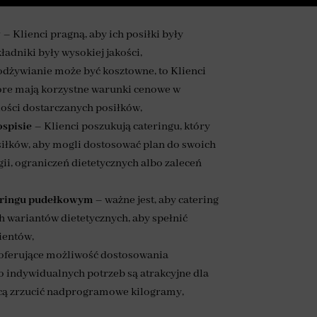
w
– Klienci pragną, aby ich posiłki były
ładniki były wysokiej jakości,
dżywianie może być kosztowne, to Klienci
óre mają korzystne warunki cenowe w
lości dostarczanych posiłków,
ospisie
– Klienci poszukują cateringu, który
siłków, aby mogli dostosować plan do swoich
ii, ograniczeń dietetycznych albo zaleceń
eringu pudełkowym
– ważne jest, aby catering
 wariantów dietetycznych, aby spełnić
ientów,
 oferujące możliwość dostosowania
o indywidualnych potrzeb są atrakcyjne dla
hcą zrzucić nadprogramowe kilogramy,