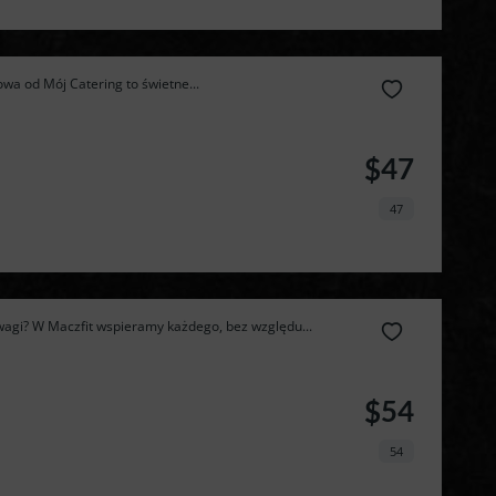
wa od Mój Catering to świetne...
$47
47
agi? W Maczfit wspieramy każdego, bez względu...
$54
Zamów 
54
najlepszą 