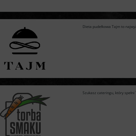
Dieta pudełkowa Tajm to najwyżs
Szukasz cateringu, który spełn