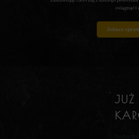
Zamawiając catering z naszego polecenia
osiągnąć i
Zobacz spraw
JUŻ
KAR
Najlepsz