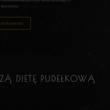
ze zbilansowane potrawy, które pomogą Ci
z Karczewa.
 zestawienia
ZĄ DIETĘ PUDEŁKOWĄ