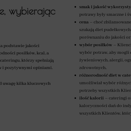
smak i jakość wykorzys
ie, wybierając
potrawy były smaczne i św
cena
– choć zbilansowane
szukają diet pudełkowych
porównaniu do jakości or
wybór posiłków
– Klienci
na podstawie jakości
wybór potraw, aby mogli 
dności posiłków, kcal, a
żywieniowych, alergii, og
ateringu, którzy spełniają
ów i pozytywnymi opiniami.
zdrowotnych,
różnorodność diet
w cate
umożliwiał wybór różnych
od uwagę kilka kluczowych
potrzeby wszystkich Klie
ilość kalorii
– cateringi 
kaloryczności dań do ind
wszystkich Klientów, któr