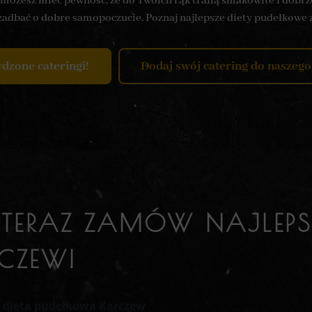
 możesz mieć pewność, że do Twoich rąk trafią smakowite i dobr
 zadbać o dobre samopoczucie. Poznaj najlepsze diety pudełkowe 
dzone cateringi!
Dodaj swój catering do naszego
 TERAZ ZAMÓW NAJLEPS
CZEW!
a dieta pudełkowa Karczew