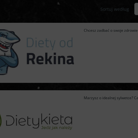
Sortuj według
Chcesz zadbać o swoje zdrowie i
Marzysz o idealnej sylwetce? Cat