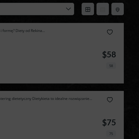
 formę? Diety od Rekina...
$58
58
ering dietetyczny Dietykieta to idealne rozwiązanie...
$75
75