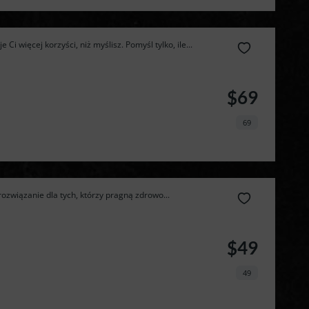
dietę 
Ci więcej korzyści, niż myślisz. Pomyśl tylko, ile...
pudełkową 
$69
taniej!
69
ozwiązanie dla tych, którzy pragną zdrowo...
$49
49