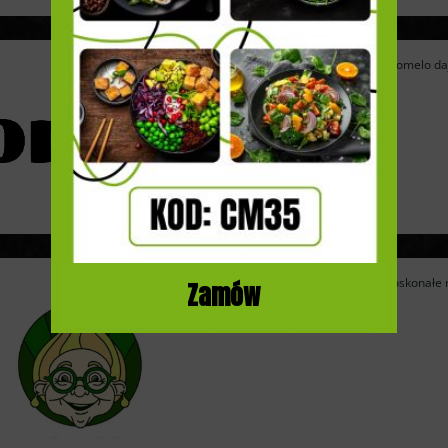
Catering dietetyczny Pomelo daje 
Catering Cebulka to doskonałe r
Zamów