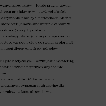
tywanych produktów
– ludzie pragną, aby ich
ieże, a produkty były najwyższej jakości,
 odżywianie może być kosztowne, to Klienci
, które oferują korzystne warunki cenowe w
az ilości gotowych posiłków,
 poszukują cateringu, który oferuje szeroki
dostosować swoją dietę do swoich preferencji
raniczeń dietetycznych czy też celów
ringu dietetycznym
– ważne jest, aby catering
 wariantów dietetycznych, aby spełnić
ntów,
oferujące możliwość dostosowania
ywidualnych wymagań są atrakcyjne dla
ym zależy na kontroli swojej wagi,