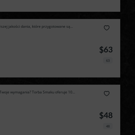
zej jakości dania, które przygotowane są...
$63
63
i Twoje wymagania? Torba Smaku oferuje 10...
$48
48