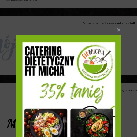
Smaczna i zdrowa dieta pudełko
Głodni wyboru, wyzwań, równow