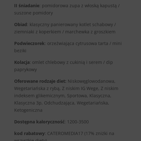
II śniadanie
: pomidorowa zupa z włoską kapustą /
suszone pomidory
Obiad
: klasyczny panierowany kotlet schabowy /
ziemniaki z koperkiem / marchewka z groszkiem
Podwieczorek
: orzeźwiająca cytrusowa tarta / mini
beziki
Kolacja
: omlet chlebowy z cukinią i serem / dip
paprykowy
Oferowane rodzaje diet:
Niskowęglowodanowa,
Wegetariańska z rybą, Z niskim IG Wege, Z niskim
indeksem glikemicznym, Sportowa, Klasyczna,
Klasyczna 3p, Odchudzająca, Wegetariańska,
Ketogeniczna
Dostępna kaloryczność
: 1200-3500
kod rabatowy
: CATEROMEDIA17 (17% zniżki na
wszystkie diety)