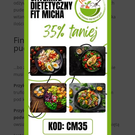
odżywianie. Wartości odżywcze zawarte w dietach
pudełkowych są bogate w białko, węglowodany,
witaminy i minerały w odpowiednich dla człowieka
ilościach.
Finezyjne posiłki w diecie
pudełkowej
…bo zdrowa i dobrze zaplanowana dieta wcale nie
musi być nudna!
Przykładowy obiad
: penne aglio olio z oliwą
truflową, grana padano i grillowanym kurczakiem
pod karmelizowaną pieczarką i pieczoną cukinią
Przykładowy fit deser (II śniadanie lub
podwieczorek)
: cytrynowy twarożek z kruszonką
owsiano-migdałową i musem truskawkowym z miętą