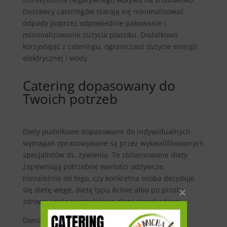
Dostawcy cateringów starają się minimalizować
odpady poprzez odpowiednie pakowanie i
minimalizowanie zużycia plastiku. Dodatkowo
korzystając z cateringu, ograniczasz zużycie energii
elektrycznej i wody.
Catering dopasowany do
Twoich potrzeb
Diety pudełkowe dopasowane do indywidualnych
wymagań opracowywane są przez wykwalifikowanych
specjalistów ds. żywienia. Te zbilansowane diety
zapewniają potrzebne wartości odżywcze,
niezależnie od tego, czy konkretna osoba decyduje
się dietę wege, dietę typu Active albo po prostu
zdrową i pełnowartościową dietę standardową.
Dania pudełkowe to świetny sposób na zdrowe