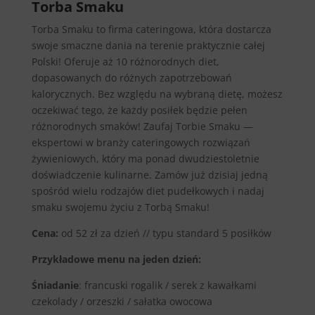
Torba Smaku
Torba Smaku to firma cateringowa, która dostarcza
swoje smaczne dania na terenie praktycznie całej
Polski! Oferuje aż 10 różnorodnych diet,
dopasowanych do różnych zapotrzebowań
kalorycznych. Bez względu na wybraną dietę, możesz
oczekiwać tego, że każdy posiłek będzie pełen
różnorodnych smaków! Zaufaj Torbie Smaku —
ekspertowi w branży cateringowych rozwiązań
żywieniowych, który ma ponad dwudziestoletnie
doświadczenie kulinarne. Zamów już dzisiaj jedną
spośród wielu rodzajów diet pudełkowych i nadaj
smaku swojemu życiu z Torbą Smaku!
Cena:
od 52 zł za dzień // typu standard 5 posiłków
Przykładowe menu na jeden dzień:
Śniadanie
: francuski rogalik / serek z kawałkami
czekolady / orzeszki / sałatka owocowa