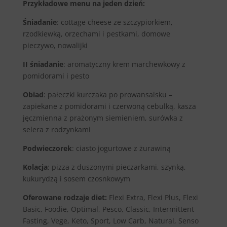
Przykładowe menu na jeden dzień:
Śniadanie
: cottage cheese ze szczypiorkiem,
rzodkiewką, orzechami i pestkami, domowe
pieczywo, nowalijki
II śniadanie
: aromatyczny krem marchewkowy z
pomidorami i pesto
Obiad
: pałeczki kurczaka po prowansalsku –
zapiekane z pomidorami i czerwoną cebulką, kasza
jęczmienna z prażonym siemieniem, surówka z
selera z rodzynkami
Podwieczorek
: ciasto jogurtowe z żurawiną
Kolacja
: pizza z duszonymi pieczarkami, szynką,
kukurydzą i sosem czosnkowym
Oferowane rodzaje diet:
Flexi Extra, Flexi Plus, Flexi
Basic, Foodie, Optimal, Pesco, Classic, Intermittent
Fasting, Vege, Keto, Sport, Low Carb, Natural, Senso