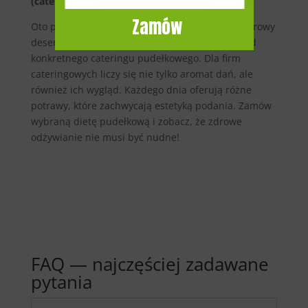
(catering Tajm)
Zamów
Oto przykładowy pełnowartościowa potrawa i zdrowy
deser — dania, które możesz znaleźć w torbie od
konkretnego cateringu pudełkowego. Dla firm
cateringowych liczy się nie tylko aromat dań, ale
również ich wygląd. Każdego dnia oferują różne
potrawy, które zachwycają estetyką podania. Zamów
wybraną dietę pudełkową i zobacz, że zdrowe
odżywianie nie musi być nudne!
FAQ — najczęściej zadawane
pytania