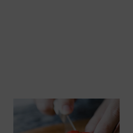
Zapoznaj się z listą znanych cateringów
pudełkowych. Upewnij się, że oferują one
różnorodne, smaczne i zbilansowane dania, które
odpowiadają Twoim preferencjom żywieniowym i
celom zdrowotnym. Sprawdzaj opinie Klientów,
którzy korzystali z usług cateringowych w Kętrzynie.
Sprawdź też koszt cateringów dietetycznych oraz
sprawdź, czy oferują jakieś oferty promocyjne lub
kody rabatowe dla nowych Klientów.
Nasza lista cateringów dietetycznych w Kętrzynie
pozwoli Ci odkryć swojego króla wśród cateringów
dietetycznych! Wybierz najlepszy catering, który
pozwoli Ci rozpocząć przygodę ze zdrowym
odżywianiem.