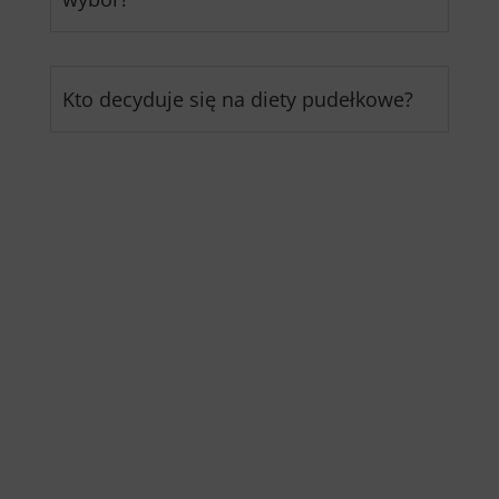
Kto decyduje się na diety pudełkowe?
Jak znaleźć tę idealną dietę
pudełkową? Zobacz listę
cateringów pudełkowych!
Zastanawiasz się, jak odkryć świetny catering
pudełkowy w Kętrzynie? Przybywamy z pomocą!