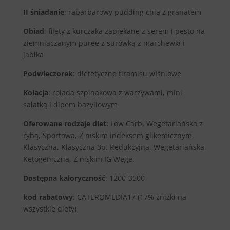
II śniadanie
: rabarbarowy pudding chia z granatem
Obiad
: filety z kurczaka zapiekane z serem i pesto na
ziemniaczanym puree z surówką z marchewki i
jabłka
Podwieczorek
: dietetyczne tiramisu wiśniowe
Kolacja
: rolada szpinakowa z warzywami, mini
sałatką i dipem bazyliowym
Oferowane rodzaje diet:
Low Carb, Wegetariańska z
rybą, Sportowa, Z niskim indeksem glikemicznym,
Klasyczna, Klasyczna 3p, Redukcyjna, Wegetariańska,
Ketogeniczna, Z niskim IG Wege.
Dostępna kaloryczność
: 1200-3500
kod rabatowy
: CATEROMEDIA17 (17% zniżki na
wszystkie diety)