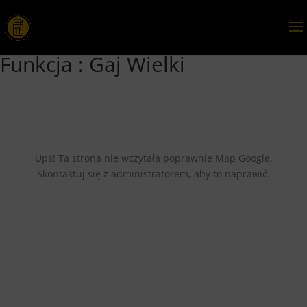
Funkcja :
Gaj Wielki
Ups! Ta strona nie wczytała poprawnie Map Google.
Skontaktuj się z administratorem, aby to naprawić.