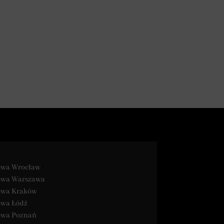
najlepszą 
dietę 
pudełkową 
taniej!
kowa Wrocław
kowa Warszawa
kowa Kraków
owa Łódź
kowa Poznań