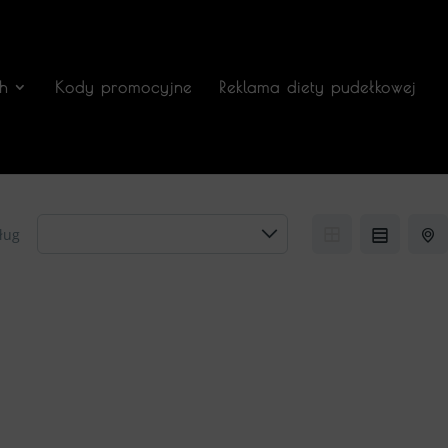
h
Kody promocyjne
Reklama diety pudełkowej
ług
Zamów 