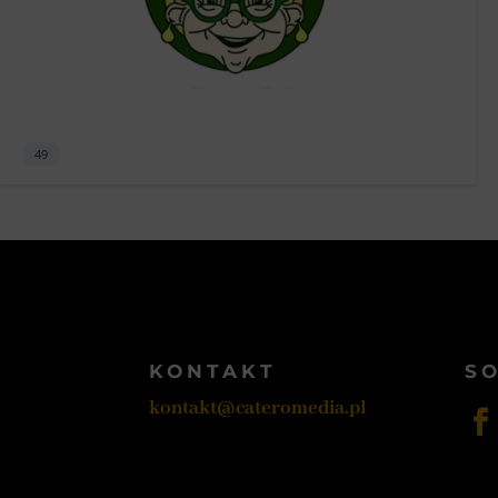
49
KONTAKT
SO
kontakt@cateromedia.pl