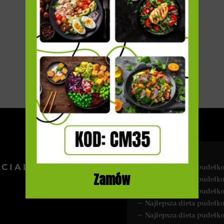
Powered by
Estatik
–
CIAL MEDIA
Najlepsza dieta pudeł
Zamów
–
Najlepsza dieta pudeł
–
Najlepsza dieta pudeł
–
Najlepsza dieta pudełk
–
Najlepsza dieta pudeł