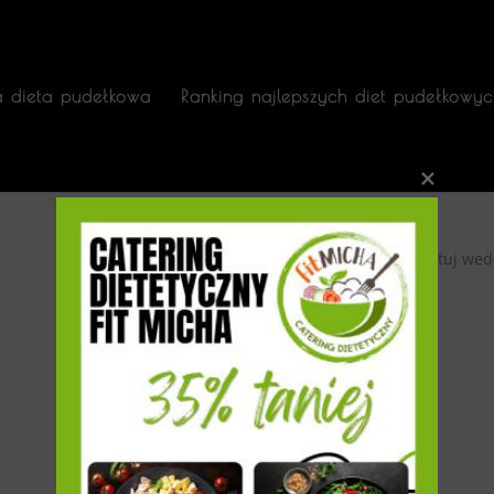
a dieta pudełkowa
Ranking najlepszych diet pudełkowyc
Sortuj wed