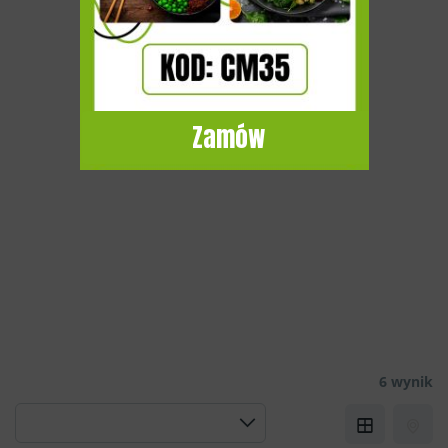
Zamów
6 wynik