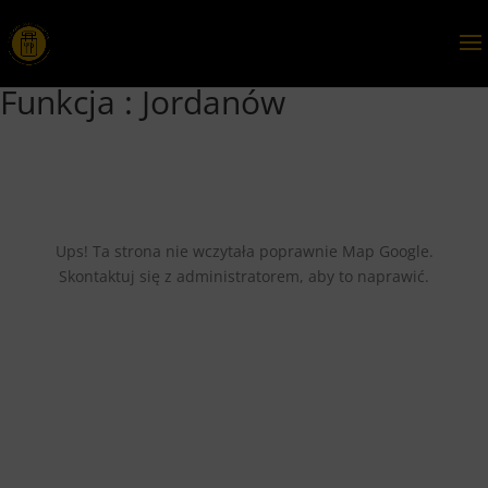
Funkcja :
Jordanów
Ups! Ta strona nie wczytała poprawnie Map Google.
Skontaktuj się z administratorem, aby to naprawić.