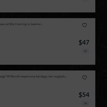
wa od Mój Catering to świetne...
$47
47
agi? W Maczfit wspieramy każdego, bez względu...
Zamów 
$54
najlepszą 
54