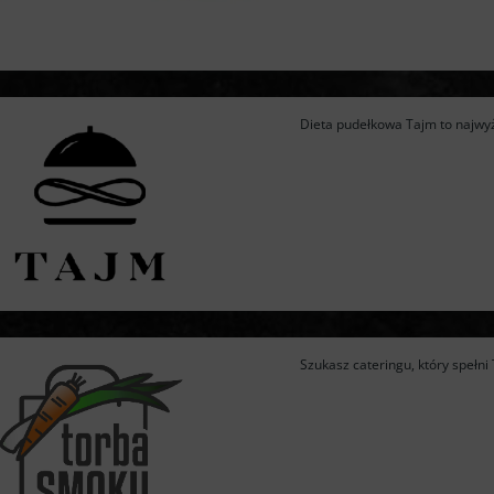
Dieta pudełkowa Tajm to najwyżs
Szukasz cateringu, który spełn