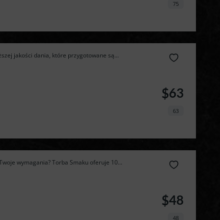
75
zej jakości dania, które przygotowane są...
$63
63
i Twoje wymagania? Torba Smaku oferuje 10...
$48
48