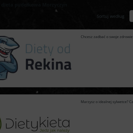
a dieta pudełkowa Morzyczyn
Sortuj według
Chcesz zadbać o swoje zdrowie i
Marzysz o idealnej sylwetce? Cat