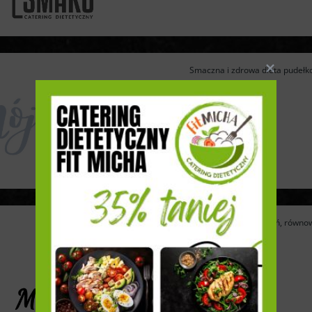
Smaczna i zdrowa dieta pudełko
Głodni wyboru, wyzwań, równow