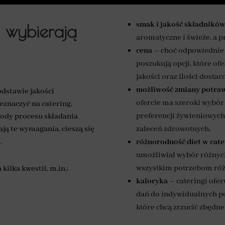
smak i jakość składnikó
i wybierają
aromatyczne i świeże, a p
cena
– choć odpowiednie j
poszukują opcji, które o
jakości oraz ilości dosta
możliwość zmiany potra
odstawie jakości
ofercie ma szeroki wybór
eznaczyć na catering,
preferencji żywieniowych,
gody procesu składania
ją te wymagania, cieszą się
zaleceń zdrowotnych,
.
różnorodność diet
w cate
umożliwiał wybór różnych
wszystkim potrzebom róż
kilka kwestii, m.in.:
kaloryka
– cateringi ofe
dań do indywidualnych pot
które chcą zrzucić zbędne