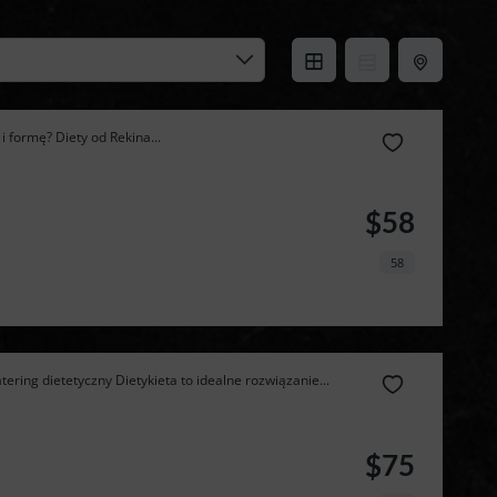
 formę? Diety od Rekina...
$58
58
ering dietetyczny Dietykieta to idealne rozwiązanie...
$75