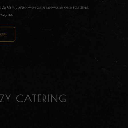
mogą Ci wypracować zaplanowane cele i zadbać
yczyna.
sty
ZY CATERING