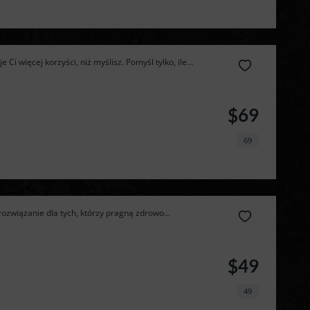
dietę 
Ci więcej korzyści, niż myślisz. Pomyśl tylko, ile...
pudełkową 
$69
taniej!
69
ozwiązanie dla tych, którzy pragną zdrowo...
$49
49