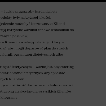
w
– ludzie pragną, aby ich dania były
rodukty były najwyższej jakości,
edzenie może być kosztowne, to Klienci
ferują korzystne warunki cenowe w stosunku do
rczanych posiłków,
w
– Klienci poszukują cateringu, który w
 dań, aby mogli dopasować plan do swoich
 alergii, ograniczeń dietetycznych albo
ringu dietetycznym
– ważne jest, aby catering
 wariantów dietetycznych, aby sprostać
nych Klientów,
rujące możliwość dostosowania kaloryczności
rzeb są atrakcyjne dla wszystkich Klientów,
 kilogramy,