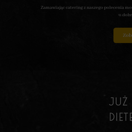
Zamawiając catering z naszego polecenia moż
o dobr
Zoba
JUŻ
DIE