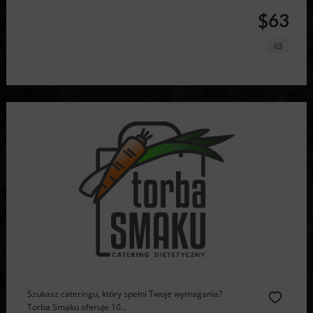
$63
63
Szukasz cateringu, który spełni Twoje wymagania?
Torba Smaku oferuje 10...