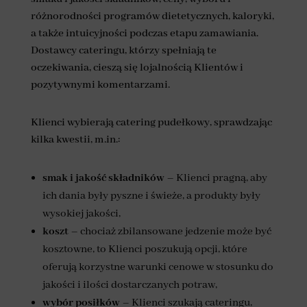
różnorodności programów dietetycznych, kaloryki,
a także intuicyjności podczas etapu zamawiania.
Dostawcy cateringu, którzy spełniają te
oczekiwania, cieszą się lojalnością Klientów i
pozytywnymi komentarzami.
Klienci wybierają catering pudełkowy, sprawdzając
kilka kwestii, m.in.:
smak i jakość składników
– Klienci pragną, aby
ich dania były pyszne i świeże, a produkty były
wysokiej jakości,
koszt
– chociaż zbilansowane jedzenie może być
kosztowne, to Klienci poszukują opcji, które
oferują korzystne warunki cenowe w stosunku do
jakości i ilości dostarczanych potraw,
wybór posiłków
– Klienci szukają cateringu,