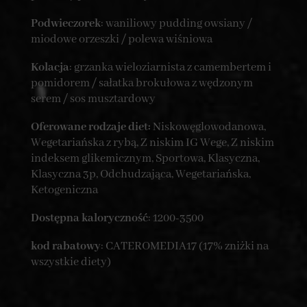
Podwieczorek
: waniliowy pudding owsiany /
miodowe orzeszki / polewa wiśniowa
Kolacja
: grzanka wieloziarnista z camembertem i
pomidorem / sałatka brokułowa z wędzonym
serem / sos musztardowy
Oferowane rodzaje diet:
Niskowęglowodanowa,
Wegetariańska z rybą, Z niskim IG Wege, Z niskim
indeksem glikemicznym, Sportowa, Klasyczna,
Klasyczna 3p, Odchudzająca, Wegetariańska,
Ketogeniczna
Dostępna kaloryczność
: 1200-3500
kod rabatowy
: CATEROMEDIA17 (17% zniżki na
wszystkie diety)