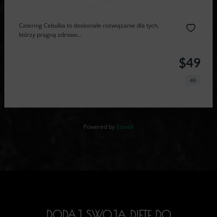
Catering Cebulka to doskonałe rozwiązanie dla tych,
którzy pragną zdrowo...
$49
49
Powered by
Estatik
DODAJ SWOJĄ DIETĘ DO