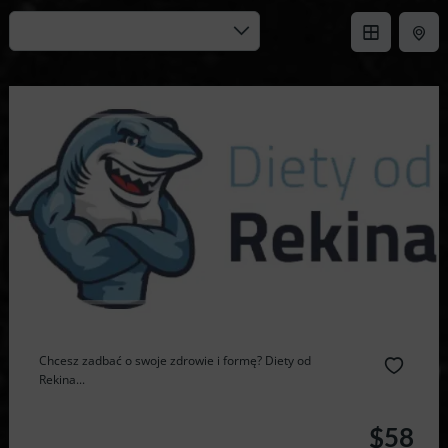
Chcesz zadbać o swoje zdrowie i formę? Diety od
Rekina...
$58