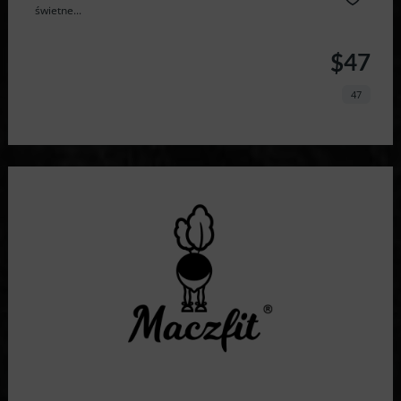
świetne...
$47
47