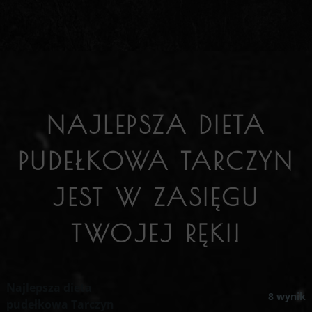
NAJLEPSZA DIETA
PUDEŁKOWA TARCZYN
JEST W ZASIĘGU
TWOJEJ RĘKI!
Najlepsza dieta
8 wynik
pudełkowa Tarczyn