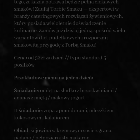
tego, że każda potrawa będzie pełna ciekawych
smaków! Zaufaj Torbie Smaku — ekspertowi w
branży cateringowych rozwiązań żywieniowych,
który posiada wieloletnie doświadczenie
kulinarne. Zamów już dzisiaj jedną spośród wielu
wariantów diet pudełkowych i rozpocznij
smakowitą przygodę z Torbą Smaku!
Cena:
od 52 zł za dzień // typu standard 5
posiłków
Przykładowe menu na jeden dzień:
Śniadanie
: omlet na słodko z brzoskwiniami /
ananas z miętą / makowy jogurt
II śniadanie
: zupa z pomidorami, mleczkiem
kokosowym i kalafiorem
Obiad
: sojowina w kremowym sosie z grana
padano / pełnoziarnisty makaron