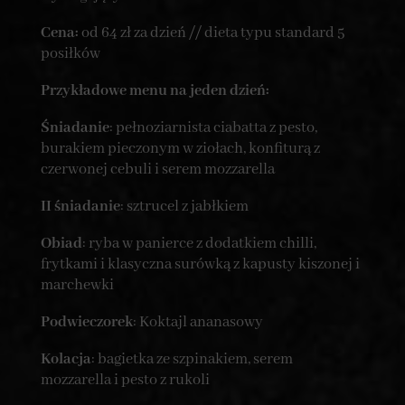
Cena:
od 64 zł za dzień // dieta typu standard 5
posiłków
Przykładowe menu na jeden dzień:
Śniadanie
: pełnoziarnista ciabatta z pesto,
burakiem pieczonym w ziołach, konfiturą z
czerwonej cebuli i serem mozzarella
II śniadanie
: sztrucel z jabłkiem
Obiad
: ryba w panierce z dodatkiem chilli,
frytkami i klasyczna surówką z kapusty kiszonej i
marchewki
Podwieczorek
: Koktajl ananasowy
Kolacja
: bagietka ze szpinakiem, serem
mozzarella i pesto z rukoli