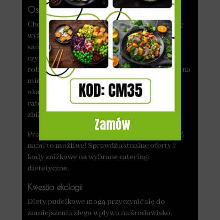
Oszczędność pieniędzy
Chociaż cena zestawu 5 dań może wydawać się
wyższa niż koszt przygotowywania jedzenia
samemu, to należy wziąć pod uwagę kilka
czynników. Zamawiając catering, nie musisz
robić zakupów w sklepie spożywczym ani jeść na
mieście. Regularne posiłki w restauracjach
okazują się dużo droższe niż zamawianie
cateringu, szczególnie jeśli chodzi o zdrowe i
zbilansowane posiłki.
Zamów
Pragniesz znaleźć tani catering dietetyczny? Z
nami to możliwe! Sprawdź aktualne oferty i
kody zniżkowe na wybrane cateringi
dietetyczne.
Kwestia ekologii
Diety pudełkowe mogą przyczynić się do
zmniejszenia złego wpływu na środowisko.