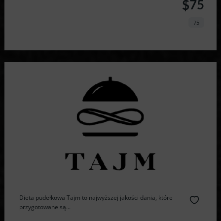
$75
75
Dieta pudełkowa Tajm to najwyższej jakości dania, które
przygotowane są...