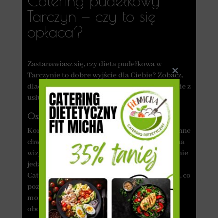
Catering pudełkowy
Tarczyn — czy to się
opłaca?
Zastanawiasz się, czy dieta pudełkowa w
Tarczynie to dobre wyjście dla Ciebie? Zobacz,
dlaczego warto zdecydować się na skorzystanie z
usług cateringu dietetycznego!
Oszczędność czasu
Korzystając z usług cateringu, oszczędzasz cenne
chwile, które standardowo trzeba poświęcić na
wizyty w sklepie spożywczym, przygotowywanie
jedzenia, opracowywanie potraw i zmywanie.
Catering dostarcza pełnowartościowe posiłki, co
pozwala zaoszczędzić dodatkowy czas, który
możesz przeznaczyć na wykonywanie innych
obowiązków lub relaks.