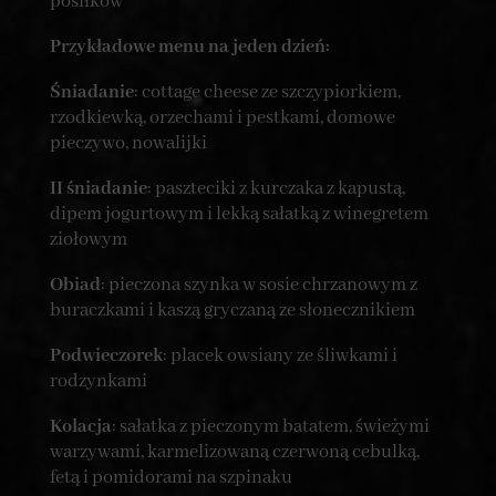
posiłków
Przykładowe menu na jeden dzień:
Śniadanie
: cottage cheese ze szczypiorkiem,
rzodkiewką, orzechami i pestkami, domowe
pieczywo, nowalijki
II śniadanie
: paszteciki z kurczaka z kapustą,
dipem jogurtowym i lekką sałatką z winegretem
ziołowym
Obiad
: pieczona szynka w sosie chrzanowym z
buraczkami i kaszą gryczaną ze słonecznikiem
Podwieczorek
: placek owsiany ze śliwkami i
rodzynkami
Kolacja
: sałatka z pieczonym batatem, świeżymi
warzywami, karmelizowaną czerwoną cebulką,
fetą i pomidorami na szpinaku