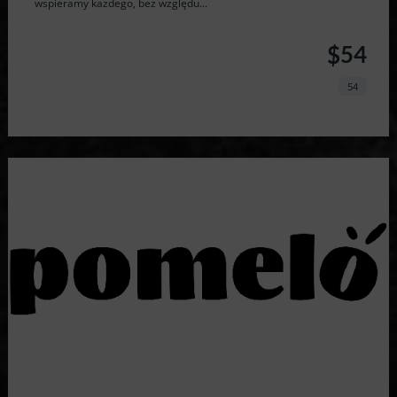
wspieramy każdego, bez względu...
$54
54