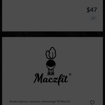
$47
47
Głodni wyboru, wyzwań, równowagi? W Maczfit