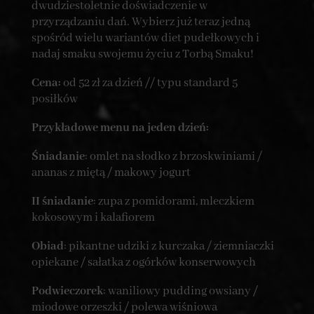
dwudziestoletnie doświadczenie w
przyrządzaniu dań. Wybierz już teraz jedną
spośród wielu wariantów diet pudełkowych i
nadaj smaku swojemu życiu z Torbą Smaku!
Cena:
od 52 zł za dzień // typu standard 5
posiłków
Przykładowe menu na jeden dzień:
Śniadanie
: omlet na słodko z brzoskwiniami /
ananas z miętą / makowy jogurt
II śniadanie
: zupa z pomidorami, mleczkiem
kokosowym i kalafiorem
Obiad
: pikantne udziki z kurczaka / ziemniaczki
opiekane / sałatka z ogórków konserwowych
Podwieczorek
: waniliowy pudding owsiany /
miodowe orzeszki / polewa wiśniowa