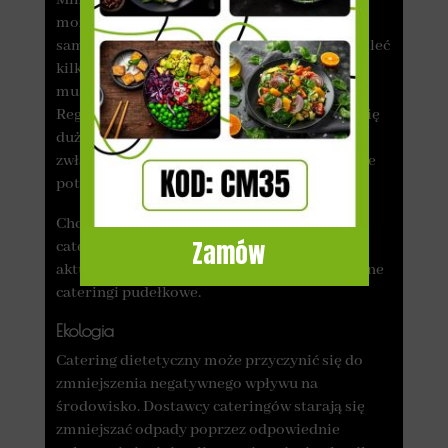
może wydawać się wyższa niż koszt
samodzielnego gotowania, to trzeba przemyśleć
kilka czynników. Zamawiając catering, nie
musisz chodzić do sklepu ani jeść na mieście.
Regularne potrawy w restauracjach okazują się
dużo droższe niż korzystanie z cateringu,
zwłaszcza jeśli chodzi o zdrowe i zbilansowane
potrawy.
Chcesz znaleźć tańszą opcję zamawiania
Zamów
cateringu? Z nami to możliwe! Sprawdź
aktualne promocje i kody rabatowe na wybrane
cateringi pudełkowe.
Ekologia
Catering dietetyczny może przyczynić się do
zmniejszenia negatywnego wpływu na
środowisko. Dostawcy cateringów starają się
zmniejszać odpady poprzez odpowiednie