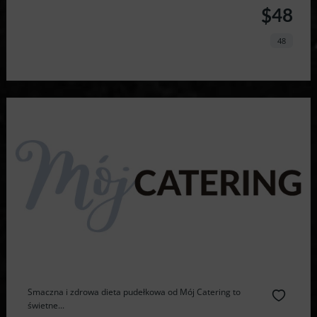
$48
48
Smaczna i zdrowa dieta pudełkowa od Mój Catering to
świetne...