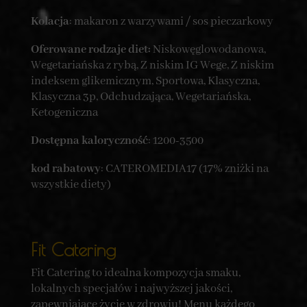
Kolacja
: makaron z warzywami / sos pieczarkowy
Oferowane rodzaje diet:
Niskowęglowodanowa,
Wegetariańska z rybą, Z niskim IG Wege, Z niskim
indeksem glikemicznym, Sportowa, Klasyczna,
Klasyczna 3p, Odchudzająca, Wegetariańska,
Ketogeniczna
Dostępna kaloryczność
: 1200-3500
kod rabatowy
: CATEROMEDIA17 (17% zniżki na
wszystkie diety)
Fit Catering
Fit Catering to idealna kompozycja smaku,
lokalnych specjałów i najwyższej jakości,
zapewniające życie w zdrowiu! Menu każdego