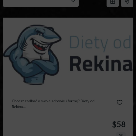
Chcesz zadbać o swoje zdrowie i formę? Diety od
Rekina...
$58
58