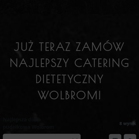
JUŻ TERAZ ZAMÓW
NAJLEPSZY CATERING
DIETETYCZNY
WOLBROM!
Najlepsza dieta
8 wynik
pudełkowa Wolbrom