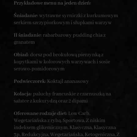
Przykładowe menu na jeden dzień:
Śniadanie
: wytrawne syrniczki z kurkumowym
serkiem szczypiorkowym i słupkami warzyw
II śniadanie
: rabarbarowy pudding chia z
granatem
Obiad
: dorsz pod brokułową pierzynką z
kopytkami w kolorowych warzywach i sosie
serowo-pomidorowym
Podwieczorek
: Koktajl ananasowy
Kolacja
: paluchy francuskie z czarnuszką na
sałatce z kukurydzą oraz 2 dipami
Oferowane rodzaje diet:
Low Carb,
Wegetariańska z rybą, Sportowa, Z niskim
indeksem glikemicznym, Klasyczna, Klasyczna
3p, Redukcyjna, Wegetariańska, Ketogeniczna, Z