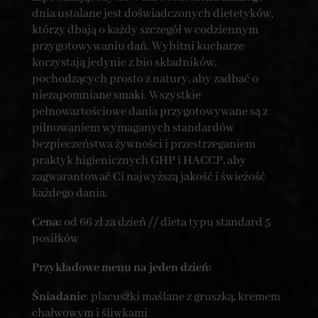
dnia ustalane jest doświadczonych dietetyków,
którzy dbają o każdy szczegół w codziennym
przygotowywaniu dań. Wybitni kucharze
korzystają jedynie z bio składników,
pochodzących prosto z natury, aby zadbać o
niezapomniane smaki. Wszystkie
pełnowartościowe dania przygotowywane są z
pilnowaniem wymaganych standardów
bezpieczeństwa żywności i przestrzeganiem
praktyk higienicznych GHP i HACCP, aby
zagwarantować Ci najwyższą jakość i świeżość
każdego dania.
Cena:
od 66 zł za dzień // dieta typu standard 5
posiłków
Przykładowe menu na jeden dzień:
Śniadanie
: placuszki maślane z gruszką, kremem
chałwowym i śliwkami