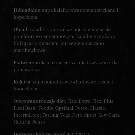
II śniadanie
: zupa kalafiorowa z ziemniaczkami i
koperkiem
Obiad
: roladki z kurczaka z boczkiem w sosie
pomidorowo-śmietanowym, kalafior z prażoną
bułką tartą z masłem, puree ziemniaczano-
marchewkowe
Podwieczorek
: makowiec czekoladowy ze skórką
pomarańczy
Kolacja
: zupa pomidorowo-dyniowa z ryżem i
koperkiem
Oferowane rodzaje diet:
Flexi Extra, Flexi Plus,
Flexi Basic, Foodie, Optimal, Pesco, Classic,
Intermittent Fasting, Vege, Keto, Sport, Low Carb,
Natural, Senso
Dostępna kaloryczność
: 1200-3100