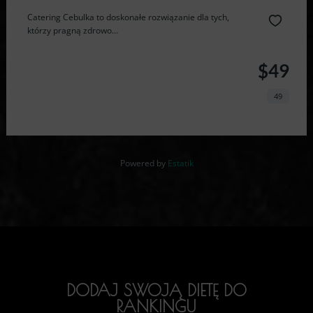
Catering Cebulka to doskonałe rozwiązanie dla tych,
którzy pragną zdrowo...
$49
49
Powered by
Estatik
DODAJ SWOJĄ DIETĘ DO
RANKINGU