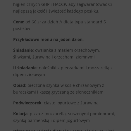
higienicznych GHP i HACCP, aby zagwarantować Ci
najlepszą jakość i świeżość każdego posiłku.
Cena:
od 66 zł za dzień // dieta typu standard 5
posiłków
Przykładowe menu na jeden dzień:
Śniadanie
: owsianka z masłem orzechowym,
śliwkami, żurawiną i orzechami ziemnymi
II śniadanie
: naleśniki z pieczarkami i mozzarellą z
dipem ziołowym
Obiad
: pieczona szynka w sosie chrzanowym z
buraczkami i kaszą gryczaną ze słonecznikiem
Podwieczorek
: ciasto jogurtowe z żurawiną
Kolacja
: pizza z mozzarellą, suszonymi pomidorami,
szynką parmeńską i dipem jogurtowym