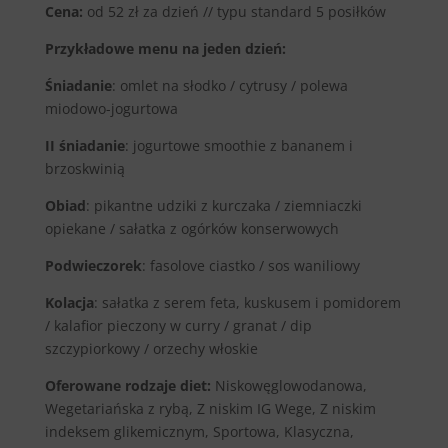
Cena:
od 52 zł za dzień // typu standard 5 posiłków
Przykładowe menu na jeden dzień:
Śniadanie
: omlet na słodko / cytrusy / polewa
miodowo-jogurtowa
II śniadanie
: jogurtowe smoothie z bananem i
brzoskwinią
Obiad
: pikantne udziki z kurczaka / ziemniaczki
opiekane / sałatka z ogórków konserwowych
Podwieczorek
: fasolove ciastko / sos waniliowy
Kolacja
: sałatka z serem feta, kuskusem i pomidorem
/ kalafior pieczony w curry / granat / dip
szczypiorkowy / orzechy włoskie
Oferowane rodzaje diet:
Niskowęglowodanowa,
Wegetariańska z rybą, Z niskim IG Wege, Z niskim
indeksem glikemicznym, Sportowa, Klasyczna,