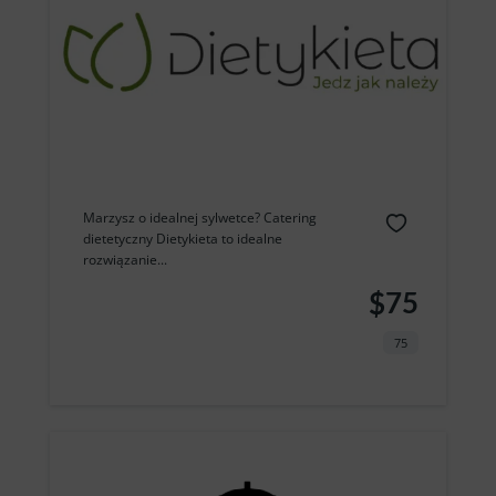
Marzysz o idealnej sylwetce? Catering
dietetyczny Dietykieta to idealne
rozwiązanie...
$75
75