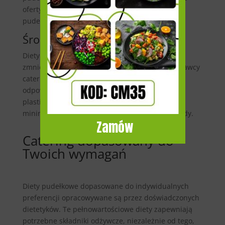
oferty i kody rabatowe na wybrane cateringi
pudełkowe.
Środowisko
Diety pudełkowe mogą przyczynić się do
zmniejszenia złego wpływu na środowisko. Dostawcy
cateringów chcą zmniejszać odpady poprzez
odpowiednie pakowanie i zmniejszanie zużycia
plastiku. Ponadto korzystając z cateringu,
minimalizujesz zużycie energii elektrycznej i wody.
Zamów
Catering dopasowany do
Twoich wymagań
Diety pudełkowe dopasowane do indywidualnych
preferencji opracowywane są przez doświadczonych
dietetyków. Te pełnowartościowe diety zapewniają
potrzebne składniki odżywcze, niezależnie od tego,