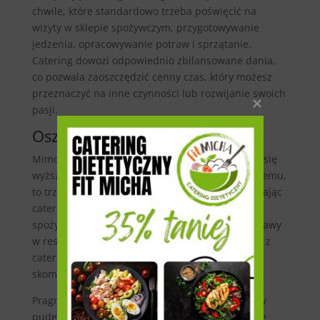
chwile, które standardowo trzeba poświęcić na
wizyty w sklepie spożywczym, przygotowywanie
jedzenia, opracowywanie potraw i sprzątanie.
Catering dowozi odpowiednio zbilansowane dania,
co pozwala zaoszczędzić cenny czas, który możesz
przeznaczyć na inne czynności lub rozwijanie swoich
pasji.
Oszczędność kosztów
Mimo że cena zestawu 5 potraw może wydawać się
wyższa niż koszt przygotowywania jedzenia samemu,
to trzeba wziąć pod uwagę kilka kwestii. Zamawiając
catering, nie musisz robić zakupów w sklepie
spożywczym ani jeść na mieście. Regularne potrawy
w restauracjach są dużo droższe niż korzystanie z
cateringu, zwłaszcza jeżeli chodzi o specjalnie
skomponowane i zbilansowane dania.
Pragniesz znaleźć tańszą opcję zamawiania diety
pudełkowej? Z nami to istotne! Sprawdź aktualne