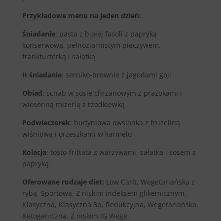
Przykładowe menu na jeden dzień:
Śniadanie
: pasta z białej fasoli z papryką
konserwową, pełnoziarnistym pieczywem,
frankfurterką i sałatką
II śniadanie
: serniko-brownie z jagodami goji
Obiad
: schab w sosie chrzanowym z prażokami i
wiosenną mizerią z rzodkiewką
Podwieczorek
: budyniowa owsianka z frużeliną
wiśniową i orzeszkami w karmelu
Kolacja
: tosto-frittata z warzywami, sałatką i sosem z
papryką
Oferowane rodzaje diet:
Low Carb, Wegetariańska z
rybą, Sportowa, Z niskim indeksem glikemicznym,
Klasyczna, Klasyczna 3p, Redukcyjna, Wegetariańska,
Ketogeniczna, Z niskim IG Wege.