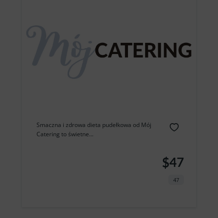
Smaczna i zdrowa dieta pudełkowa od Mój
Catering to świetne...
$47
47