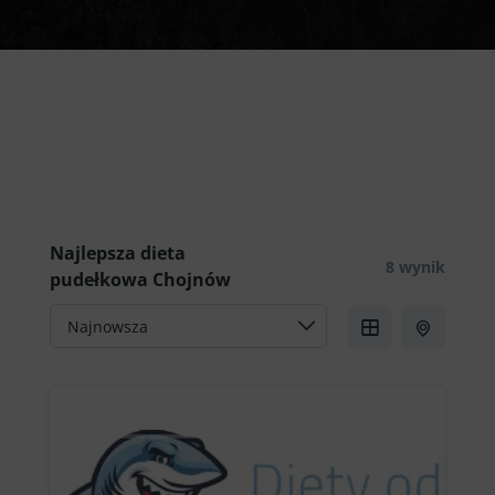
Już teraz zamów najlepszą
dietę pudełkową Chojnów!
Najlepsza dieta
8 wynik
pudełkowa Chojnów