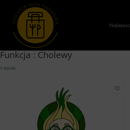
Najlepsz
Funkcja :
Cholewy
1 wynik