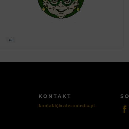
49
KONTAKT
SO
kontakt@cateromedia.pl