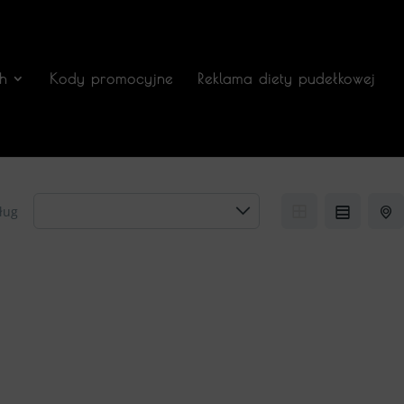
h
Kody promocyjne
Reklama diety pudełkowej
ług
Zamów 