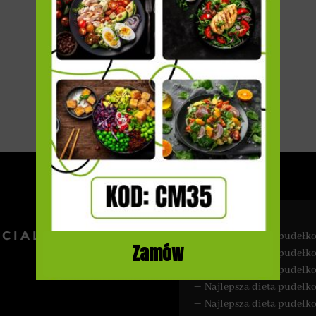
Powered by
Estatik
–
CIAL MEDIA
Najlepsza dieta pudeł
Zamów
–
Najlepsza dieta pudeł
–
Najlepsza dieta pudeł
–
Najlepsza dieta pudełk
–
Najlepsza dieta pudeł