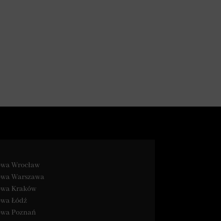
najlepszą 
dietę 
pudełkową 
taniej!
kowa Wrocław
kowa Warszawa
kowa Kraków
owa Łódź
kowa Poznań