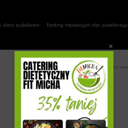
a dieta pudełkowa
Ranking najlepszych diet pudełkowyc
Sortuj wed