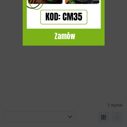
Zamów
7 wynik